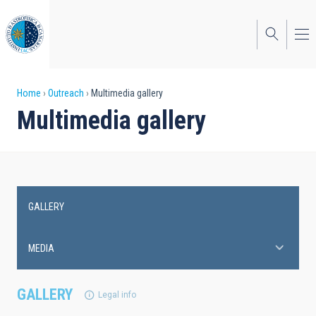
Skip
to
main
content
Breadcrumb
Home
Outreach
Multimedia gallery
Multimedia gallery
GALLERY
Main
navigation
MEDIA
GALLERY
Legal info