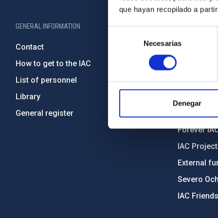
que hayan recopilado a parti
GENERAL INFORMATION
ABOUT THE IA
Selección
Necesarias
de
Contact
Legislation
consentimiento
How to get to the IAC
Transpare
List of personnel
Code of eth
Library
Gender equa
Denegar
General register
Environment
Forever IA
IAC Projec
External fu
Severo Oc
IAC Friend