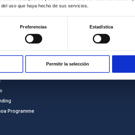
r del uso que haya hecho de sus servicios.
C
IAC PORTAL
Preferencias
Estadística
Sitemap
ncy
Privacy policy
ics and anti-fraud policy
Legal notice
lity and diversity
Cookies policy
Permitir la selección
 and Sustainability
Accessibility
C
ts
nding
hoa Programme
s