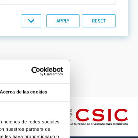
C LINES
Page
12
Page
13
Page
14
Page
15
Current
16
page
ORDER
Acerca de las cookies
 funciones de redes sociales
con nuestros partners de
ue les haya proporcionado o