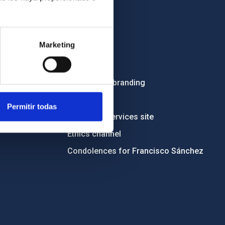
OTHER LINKS
Marketing
Employment
Tenders
Institutional branding
RSS
Permitir todas
Electronic services site
Ethics channel
Condolences for Francisco Sánchez