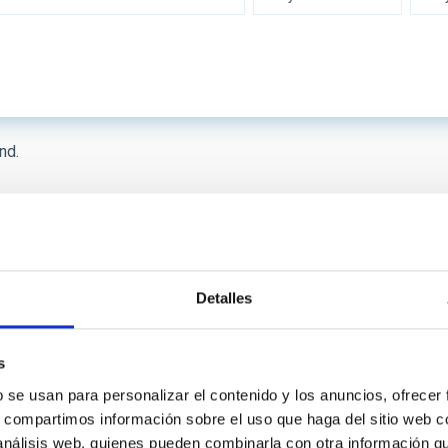
 INSTRUMENTATION
IACTE
nd.
SICAL
First
«
Previous
‹
…
Page
8
Page
9
Page
10
Page
11
page
page
 ON
SORT BY
Detalles
s
b se usan para personalizar el contenido y los anuncios, ofrecer
s, compartimos información sobre el uso que haga del sitio web 
 análisis web, quienes pueden combinarla con otra información q