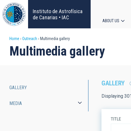
Skip
to
Instituto de Astrofísica
main
de Canarias • IAC
ABOUT US
content
Main
Breadcrumb
Home
Outreach
Multimedia gallery
navigat
Multimedia gallery
GALLERY
GALLERY
Main
Displaying 30
MEDIA
navigation
TITLE