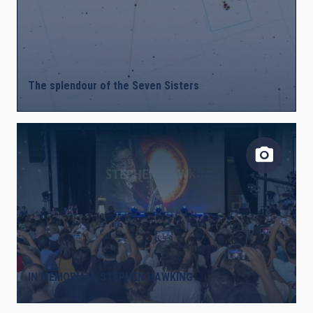
AUTHORED ON
SORT BY
ORDER
The splendour of the Seven Sisters
IN MEMORIAM: STEPHEN HAWKING