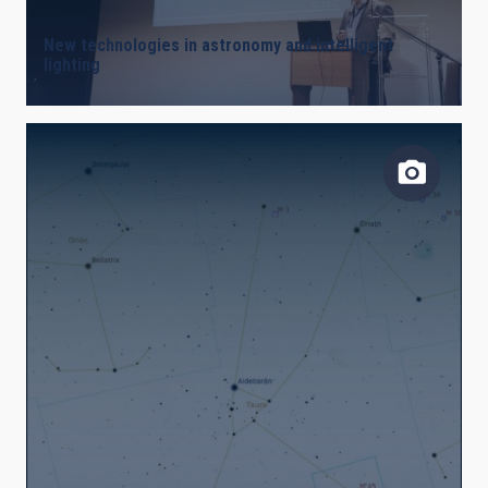
LINES OF INSTRUMENTATION
New technologies in astronomy and intelligent
lighting
IACTEC LINES
ASTROPHYSICAL
INSTALLATION
FREE TAGS