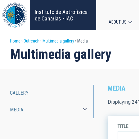
Skip
to
Instituto de Astrofísica
main
de Canarias • IAC
ABOUT US
content
Main
Breadcrumb
Home
Outreach
Multimedia gallery
Media
navigat
Multimedia gallery
MEDIA
GALLERY
Main
Displaying 24
MEDIA
navigation
TITLE