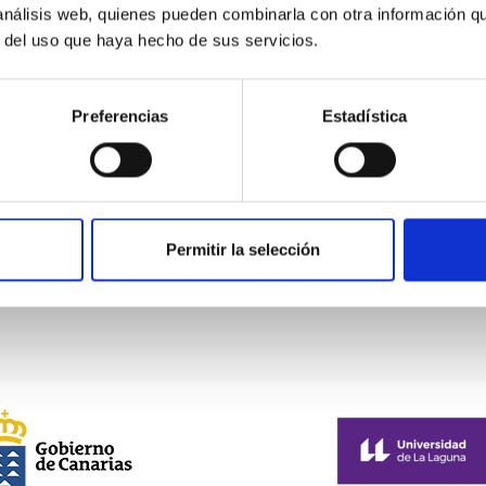
BLANCO PNG height
ELF
 análisis web, quienes pueden combinarla con otra información q
450px
BLA
r del uso que haya hecho de sus servicios.
ominence_galeria_resultados.png
IFE FINDER
Preferencias
Estadística
G height
ELF EXO LIFE FINDER
ELF
NEGRO SVG vector
NEG
Permitir la selección
First
«
Previous
‹
…
Page
9
Page
10
Page
11
Page
12
Current
13
P
1
page
page
page