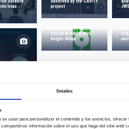
 ON
SORT BY
observed by the CAVITY
qua
ión Satélite
project
JW
ión Islas
ELF EXO LIFE FINDER
ELF
COLOR BLANCO PNG
COL
height 450px
vec
Detalles
toi-
2.jpg
s
b se usan para personalizar el contenido y los anuncios, ofrecer
s, compartimos información sobre el uso que haga del sitio web 
ELF EXO LIFE FINDER