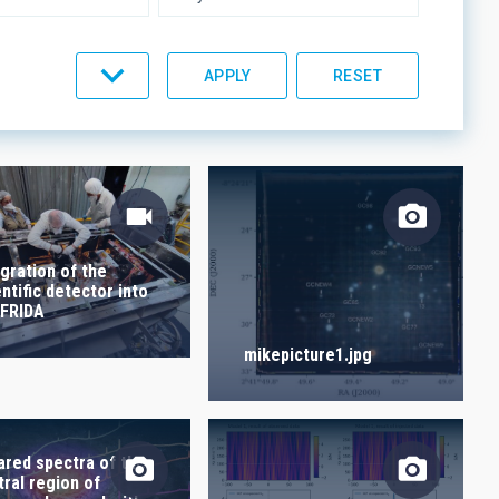
UMENTATION
IACTEC LINES
egration of the
entific detector into
 FRIDA
mikepicture1.jpg
rared spectra of the
tral region of