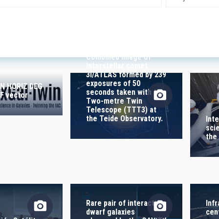
 RESEARCH
LINES OF INSTR
Combined image of
interstellar comet
3I/ATLAS formed by 239
SICAL
exposures of 50
N HORIZ DEG
seconds taken with the
F vector
Two-metre Twin
Telescope (TTT3) at
the Teide Observatory.
Int
TION
sci
the
S
Rare pair of interacting
Inf
dwarf galaxies
cen