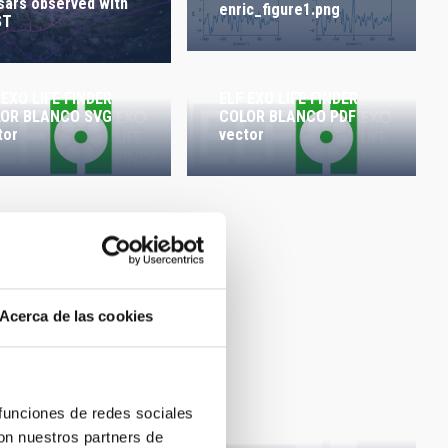
ORDER
sars observed with
enric_figure1.png
ST
 EXO LIFE FINDER
ELF EXO LIFE FINDER
OR BLANCO SVG
COLOR BLANCO PDF
tor
vector
Acerca de las cookies
 funciones de redes sociales
con nuestros partners de