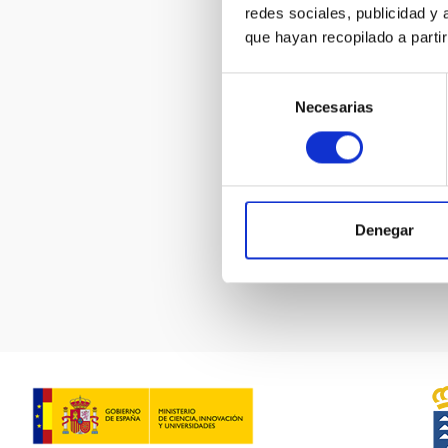
redes sociales, publicidad y
que hayan recopilado a parti
figura_pr
Selección
ELF EXO L
Necesarias
de
NEGRO PN
consentimiento
450px
Denegar
Pagination