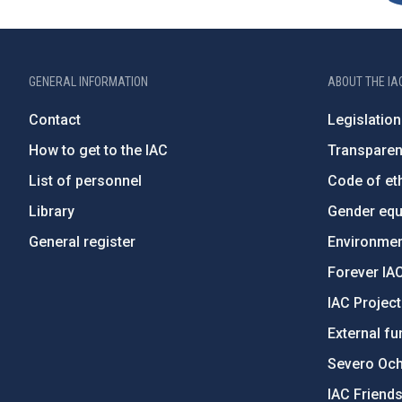
GENERAL INFORMATION
ABOUT THE IA
Contact
Legislation
How to get to the IAC
Transpare
List of personnel
Code of eth
Library
Gender equa
General register
Environment
Forever IA
IAC Projec
External fu
Severo Oc
IAC Friend