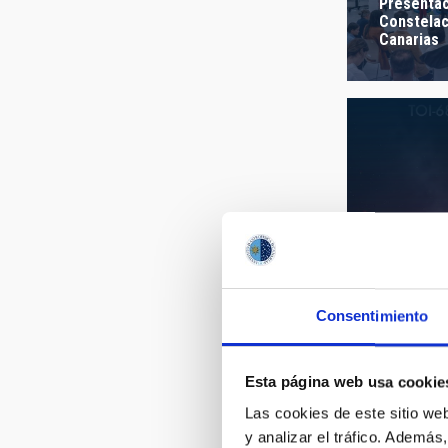
AUTHORED
Presentac
Constelac
Canarias
Consentimiento
exoplanet
6894b_iac
Esta página web usa cookie
Las cookies de este sitio we
y analizar el tráfico. Ademá