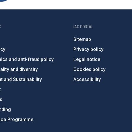
C
IAC PORTAL
Sitemap
ncy
Privacy policy
ics and anti-fraud policy
Legal notice
lity and diversity
Cookies policy
 and Sustainability
Accessibility
C
ts
nding
hoa Programme
s