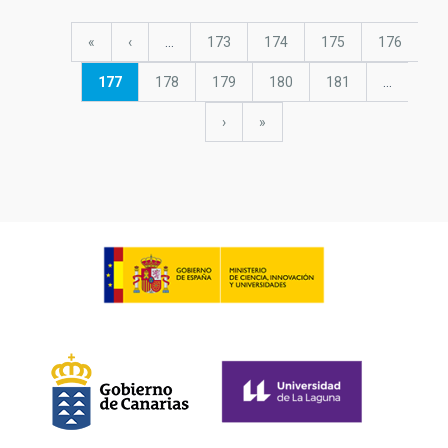
Pagination
First
«
Previous
‹
…
Page
173
Page
174
Page
175
Page
176
page
page
Current
177
Page
178
Page
179
Page
180
Page
181
…
page
Next
›
last
»
page
page