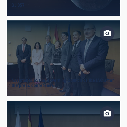
GJ 357
LINES OF INSTRUMENTATION
IACTEC LINES
ASTROPHYSICAL
Assistants to the Governing Council of the IAC after
the press conference
INSTALLATION
FREE TAGS