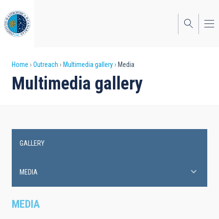
Skip
to
main
content
Breadcrumb
Home
Outreach
Multimedia gallery
Media
Multimedia gallery
GALLERY
Main
navigation
MEDIA
MEDIA