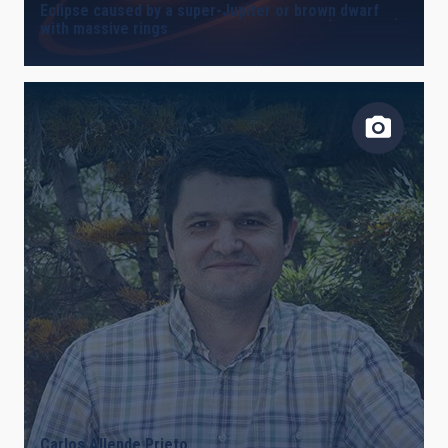
Eclipse caused by a super-Jupiter or brown dwarf
with massive rings
LINES OF INSTRUMENTATION
IACTEC LINES
ASTROPHYSICAL
INSTALLATION
FREE TAGS
Carlos Allende Prieto