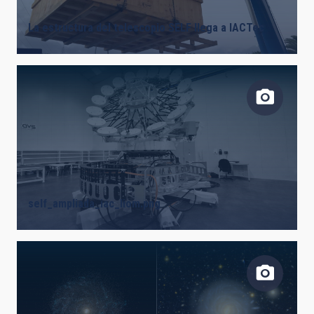
La estructura del telescopio SELF llega a IACTec
self_ampliada_iac_liom.png