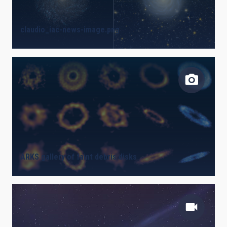
claudio_iac-news-image.png
ARKS gallery of faint debris disks