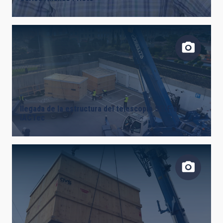
AUTHORED ON
SORT BY
ORDER
llegada de la estructura del telescopio SELF a
IACTec