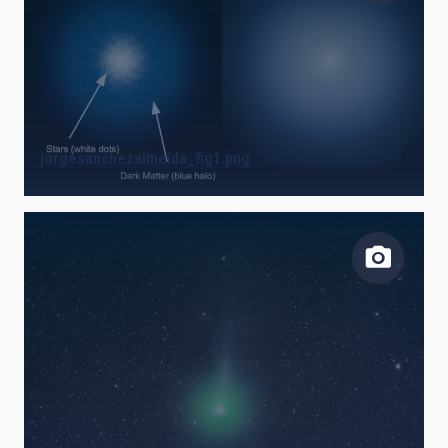
jorgesanchezalmeida_fig1.png