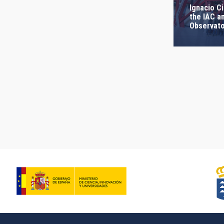
Ignacio Ci
the IAC a
Observato
Pagination