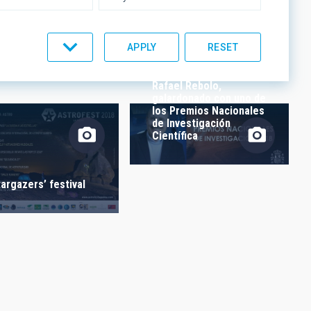
UMENTATION
IACTEC LINES
Rafael Rebolo,
galardonado con uno de
los Premios Nacionales
de Investigación
Científica
targazers’ festival