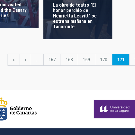
rac visited
La obra de teatro “El
nd the Canary
honor perdido de
ries
Henrietta Leavitt” se
estrena mañana en
Tacoronte
First
«
Previous
‹
…
Page
167
Page
168
Page
169
Page
170
Current
171
page
page
page