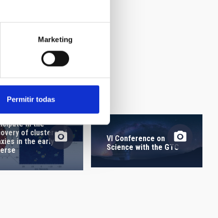
Marketing
 itinerant exhibition
DER looks at the
” comes to La Palma
Permitir todas
earchers at the IAC
icipate in the
covery of clusters of
VI Conference on
xies in the early
Science with the GTC
verse