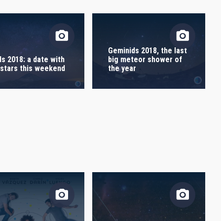
ORDER
Geminids 2018, the last
big meteor shower of
ds 2018: a date with
the year
 stars this weekend