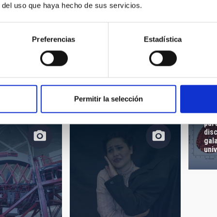
r del uso que haya hecho de sus servicios.
Preferencias
Estadística
The
“FE
sky
Permitir la selección
Res
part
dis
gala
uni