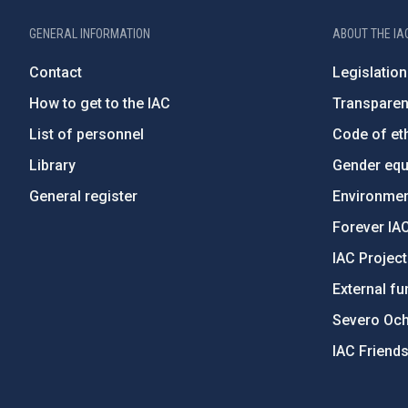
GENERAL INFORMATION
ABOUT THE IA
Contact
Legislation
How to get to the IAC
Transpare
List of personnel
Code of eth
Library
Gender equa
General register
Environment
Forever IA
IAC Projec
External fu
Severo Oc
IAC Friend