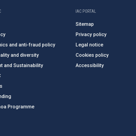
C
IAC PORTAL
Sitemap
ncy
Privacy policy
ics and anti-fraud policy
Legal notice
lity and diversity
Cookies policy
 and Sustainability
Accessibility
C
ts
nding
hoa Programme
s