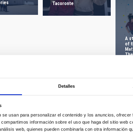
ries
Tacoronte
A s
of 
Mat
The
Detalles
La obra de teatro “El
honor perdido de
rac visited
Henrietta Leavitt” se
s
nd the Canary
estrena mañana en
ries
Tacoronte
b se usan para personalizar el contenido y los anuncios, ofrecer
s, compartimos información sobre el uso que haga del sitio web 
 análisis web, quienes pueden combinarla con otra información q