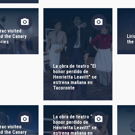
 ON
SORT BY
rac visited
nd the Canary
Liri
ries
the
La obra de teatro “El
honor perdido de
Henrietta Leavitt” se
estrena mañana en
Tacoronte
La obra de teatro “El
honor perdido de
rac visited
Henrietta Leavitt” se
nd the Canary
estrena mañana en