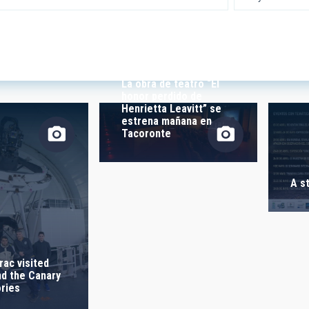
 RESEARCH
LINES OF INSTR
La obra de teatro “El
honor perdido de
SICAL
Henrietta Leavitt” se
estrena mañana en
Tacoronte
TION
A s
S
rac visited
nd the Canary
ries