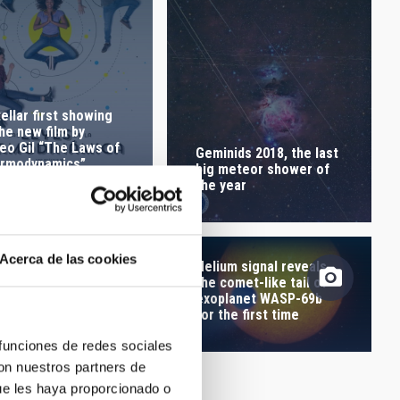
tellar first showing
the new film by
eo Gil “The Laws of
Geminids 2018, the last
rmodynamics”
big meteor shower of
the year
Acerca de las cookies
Helium signal reveals
the comet-like tail of
exoplanet WASP-69b
for the first time
 funciones de redes sociales
con nuestros partners de
ue les haya proporcionado o