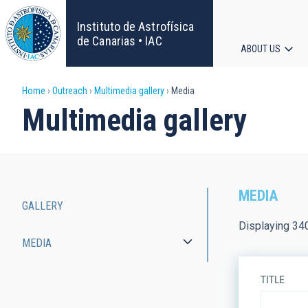
Skip
to
Instituto de Astrofísica
main
de Canarias • IAC
ABOUT US
content
Main
Breadcrumb
Home
Outreach
Multimedia gallery
Media
navigat
Multimedia gallery
MEDIA
GALLERY
Main
Displaying 34
MEDIA
navigation
TITLE