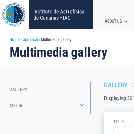
Skip
to
Instituto de Astrofísica
main
de Canarias • IAC
ABOUT US
content
Main
Breadcrumb
Home
Outreach
Multimedia gallery
navigat
Multimedia gallery
GALLERY
GALLERY
Main
Displaying 30
MEDIA
navigation
TITLE