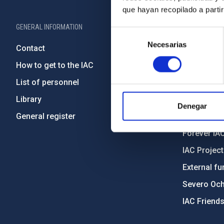
que hayan recopilado a parti
GENERAL INFORMATION
ABOUT THE IA
Selección
Necesarias
de
Contact
Legislation
consentimiento
How to get to the IAC
Transpare
List of personnel
Code of eth
Library
Gender equa
Denegar
General register
Environment
Forever IA
IAC Projec
External fu
Severo Oc
IAC Friend