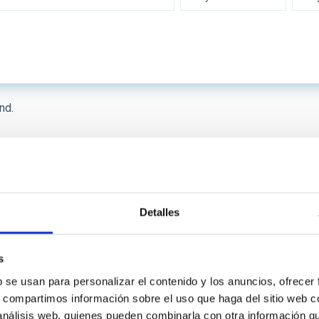
 INSTRUMENTATION
IACTE
nd.
SICAL
First
«
Previous
‹
…
Page
8
Page
9
Page
10
Page
11
page
page
 ON
SORT BY
Detalles
s
b se usan para personalizar el contenido y los anuncios, ofrecer
s, compartimos información sobre el uso que haga del sitio web 
 análisis web, quienes pueden combinarla con otra información q