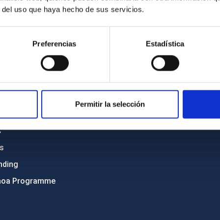
r del uso que haya hecho de sus servicios.
C
IAC PORTAL
Preferencias
Estadística
Sitemap
ncy
Privacy policy
ics and anti-fraud policy
Legal notice
lity and diversity
Cookies policy
Permitir la selección
 and Sustainability
Accessibility
C
ts
nding
hoa Programme
s