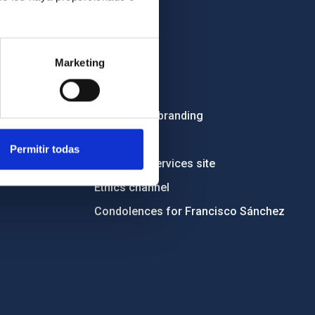
OTHER LINKS
Marketing
Employment
Tenders
Institutional branding
RSS
Permitir todas
Electronic services site
Ethics channel
Condolences for Francisco Sánchez