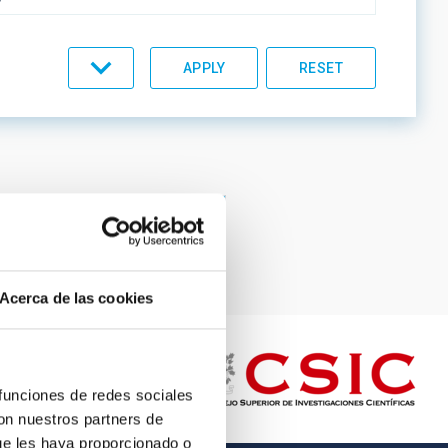
C LINES
Page
12
Page
13
Page
14
Page
15
Current
16
page
ORDER
Acerca de las cookies
 funciones de redes sociales
con nuestros partners de
ue les haya proporcionado o