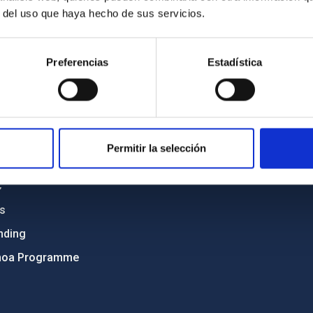
r del uso que haya hecho de sus servicios.
C
IAC PORTAL
Preferencias
Estadística
Sitemap
ncy
Privacy policy
ics and anti-fraud policy
Legal notice
lity and diversity
Cookies policy
Permitir la selección
 and Sustainability
Accessibility
C
ts
nding
hoa Programme
s