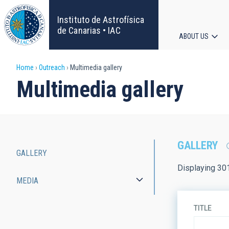
Skip
to
Instituto de Astrofísica
main
de Canarias • IAC
ABOUT US
content
Main
Breadcrumb
Home
Outreach
Multimedia gallery
navigat
Multimedia gallery
GALLERY
GALLERY
Main
Displaying 30
MEDIA
navigation
TITLE