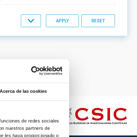
C LINES
Page
12
Page
13
Page
14
Page
15
Current
16
page
ORDER
Acerca de las cookies
 funciones de redes sociales
con nuestros partners de
ue les haya proporcionado o