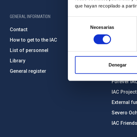
que hayan recopilado a parti
GENERAL INFORMATION
ABOUT THE IA
Selección
Necesarias
de
Contact
Legislation
consentimiento
How to get to the IAC
Transpare
List of personnel
Code of eth
Library
Gender equa
Denegar
General register
Environment
Forever IA
IAC Projec
External fu
Severo Oc
IAC Friend