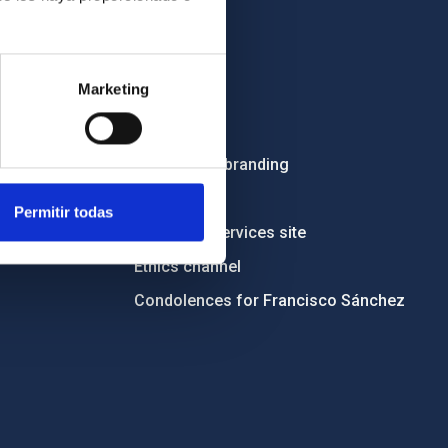
OTHER LINKS
Marketing
Employment
Tenders
Institutional branding
RSS
Permitir todas
Electronic services site
Ethics channel
Condolences for Francisco Sánchez