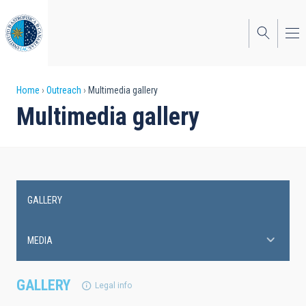
Skip
to
main
content
Breadcrumb
Home
Outreach
Multimedia gallery
Multimedia gallery
GALLERY
Main
navigation
MEDIA
GALLERY
Legal info