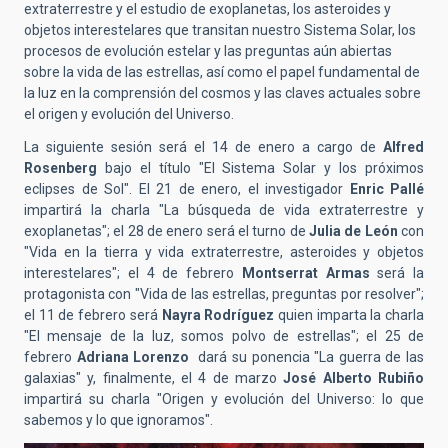
extraterrestre y el estudio de exoplanetas, los asteroides y
objetos interestelares que transitan nuestro Sistema Solar, los
procesos de evolución estelar y las preguntas aún abiertas
sobre la vida de las estrellas, así como el papel fundamental de
la luz en la comprensión del cosmos y las claves actuales sobre
el origen y evolución del Universo.
La siguiente sesión será el 14 de enero a cargo de
Alfred
Rosenberg
bajo el título "El Sistema Solar y los próximos
eclipses de Sol". El 21 de enero, el investigador
Enric Pallé
impartirá la charla "La búsqueda de vida extraterrestre y
exoplanetas"; el 28 de enero será el turno de
Julia de León
con
"Vida en la tierra y vida extraterrestre, asteroides y objetos
interestelares"; el 4 de febrero
Montserrat Armas
será la
protagonista con "Vida de las estrellas, preguntas por resolver";
el 11 de febrero será
Nayra Rodríguez
quien imparta la charla
"El mensaje de la luz, somos polvo de estrellas"; el 25 de
febrero
Adriana Lorenzo
dará su ponencia "La guerra de las
galaxias" y, finalmente, el 4 de marzo
José Alberto Rubiño
impartirá su charla "Origen y evolución del Universo: lo que
sabemos y lo que ignoramos".