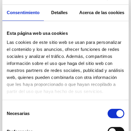
In progress
Consentimiento
Detalles
Acerca de las cookies
Esta página web usa cookies
Related news
Las cookies de este sitio web se usan para personalizar
el contenido y los anuncios, ofrecer funciones de redes
sociales y analizar el tráfico. Además, compartimos
información sobre el uso que haga del sitio web con
PRESS RELEASE
nuestros partners de redes sociales, publicidad y análisis
Abierta la matrícula del curso “CosmoViaje
web, quienes pueden combinarla con otra información
2.0: lo que sabemos e ignoramos del
que les haya proporcionado o que hayan recopilado a
Universo”
partir del uso que haya hecho de sus servicios.
El proyecto educativo “CosmoLab: del aula al Sistema
Solar”, desarrollado por el Instituto de Astrofísica de
Selección
Canarias (IAC) y financiado principalmente por el
Necesarias
de
Cabildo de Tenerife, anuncia la apertura de matrícula
consentimiento
del nuevo curso “CosmoViaje 2.0: lo que sabemos e
ignoramos del Universo” en colaboración con la