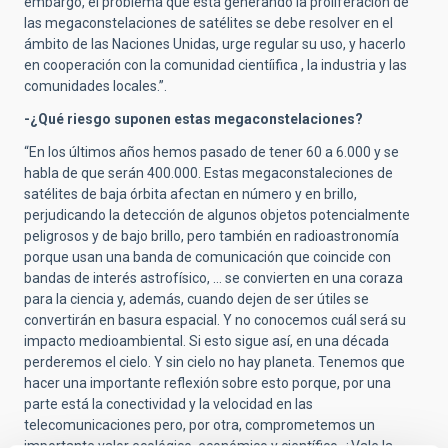
embargo, el problema que está generando la proliferación de
las megaconstelaciones de satélites se debe resolver en el
ámbito de las Naciones Unidas, urge regular su uso, y hacerlo
en cooperación con la comunidad cientíifica , la industria y las
comunidades locales.”.
-¿Qué riesgo suponen estas megaconstelaciones?
“En los últimos años hemos pasado de tener 60 a 6.000 y se
habla de que serán 400.000. Estas megaconstaleciones de
satélites de baja órbita afectan en número y en brillo,
perjudicando la detección de algunos objetos potencialmente
peligrosos y de bajo brillo, pero también en radioastronomía
porque usan una banda de comunicación que coincide con
bandas de interés astrofísico, … se convierten en una coraza
para la ciencia y, además, cuando dejen de ser útiles se
convertirán en basura espacial. Y no conocemos cuál será su
impacto medioambiental. Si esto sigue así, en una década
perderemos el cielo. Y sin cielo no hay planeta. Tenemos que
hacer una importante reflexión sobre esto porque, por una
parte está la conectividad y la velocidad en las
telecomunicaciones pero, por otra, comprometemos un
importante valor ecológico, económico y científico. ¿Vale la