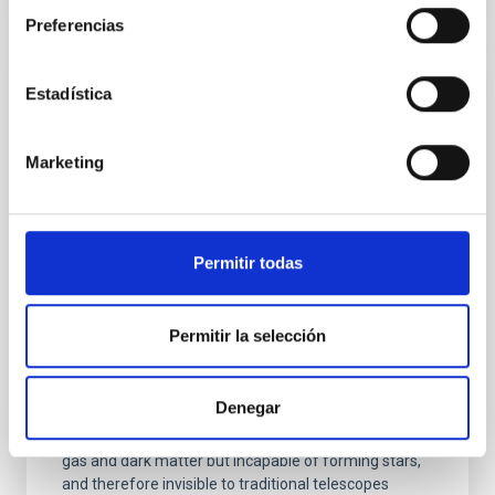
Preferencias
Estadística
PRESS RELEASE
Galaxies that don’t shine: simulations
predict a hidden population in the nearby
Marketing
universe
The Instituto de Astrofísica de Canarias (IAC) and the
University of La Laguna are leading an international
Permitir todas
study on dark galaxies. ULL PhD student Guacimara
García Bethencourt, together with her thesis
supervisors Arianna Di Cintio and Sébastien
Permitir la selección
Comerón, both lecturers in the Department of
Astrophysics at the ULL and researchers at the IAC,
presents a pioneering study in Astronomy &
Denegar
Astrophysics on one of the most intriguing objects in
modern astrophysics: dark galaxies, systems rich in
gas and dark matter but incapable of forming stars,
and therefore invisible to traditional telescopes