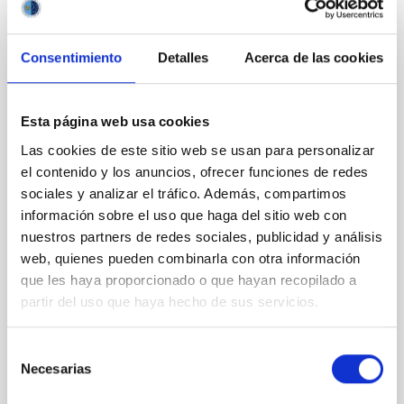
PRESS RELEASE
Extragalactic archaeology provides new
Consentimiento
Detalles
Acerca de las cookies
clues about the formation of the galaxies
An international review article in which IAC
researcher Jesús Falcón Barroso is a contributor,
Esta página web usa cookies
explains how the study of stellar populations in
Las cookies de este sitio web se usan para personalizar
galaxies outside the Milky Way and the Local Group,
el contenido y los anuncios, ofrecer funciones de redes
using techniques which are called “extragalactic
archaeology”, permits the reconstruction of the
sociales y analizar el tráfico. Además, compartimos
processes of formation and evolution of those
información sobre el uso que haga del sitio web con
galaxies. This article has been published in the
nuestros partners de redes sociales, publicidad y análisis
Annual Review of Astronomy & Astrophysics , one of
web, quienes pueden combinarla con otra información
the most prestigious journals in this field, to which
que les haya proporcionado o que hayan recopilado a
only five researchers of the IAC have contributed
partir del uso que haya hecho de sus servicios.
during the lifetime of the Institute. How did the
Advertised on
09/11/2025 - 11:22:58
Selección
Necesarias
de
consentimiento