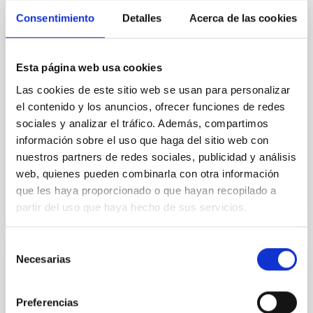
Canarias, " Soñando Estrellas" , emitirá su próximo
episodio este viernes, 5 de diciembre, a las 22:30
Consentimiento
Detalles
Acerca de las cookies
horas, y posteriormente estará disponible en
plataformas digitales . E l espacio, de 30 minutos de
duración aproximada , y está dirigido y presentado
Esta página web usa cookies
por Verónica Martín . En este episodio, la
investigadora del IAC y de la Universidad de La
Las cookies de este sitio web se usan para personalizar
Laguna , Adriana de Lorenzo-Cáceres Rodríguez ,
el contenido y los anuncios, ofrecer funciones de redes
hablará de qué tienen en común nuestra galaxia, la
sociales y analizar el tráfico. Además, compartimos
Vía Láctea, con sus galaxias ‘primas’ similares a ella
información sobre el uso que haga del sitio web con
nuestros partners de redes sociales, publicidad y análisis
Advertised on
12/05/2025 - 16:42:16
web, quienes pueden combinarla con otra información
que les haya proporcionado o que hayan recopilado a
partir del uso que haya hecho de sus servicios.
Selección
Necesarias
de
PRESS RELEASE
consentimiento
Un telescopio histórico de 1905 vuelve a
Preferencias
la vida un siglo después para observar el