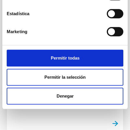
Sol en Palencia de la mano del IAC y el
proyecto NATE
Estadística
Más de un siglo después de haber permanecido
olvidado en el desván de un monasterio, un
Marketing
telescopio histórico del siglo XIX vuelve a apuntar
hacia el firmamento para captar un eclipse total de
Sol. El instrumento, un refractor del reputado
fabricante Breton Frères, Paris que formó parte del
Permitir todas
equipamiento científico desplegado en Palencia
durante el histórico eclipse solar total de 1905. Ahora,
se realizado una restauración conservativa,
Permitir la selección
recuperando su funcionamiento mecánico y óptico y
respetando al máximo sus elementos para adaptarlo
y estar listo para incorporarse a las observaciones
Denegar
Advertised on
08/06/2026 - 10:59:43