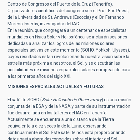
Centro de Congresos del Puerto de la Cruz (Tenerife).
Organizadores científicos del congreso son el Prof. Eric Priest,
de la Universidad de St. Andrews (Escocia) y el Dr. Fernando
Moreno Insertis, investigador del IAC.
En la reunión, que congregará a un centenar de especialistas
mundiales en Física Solar y Heliosférica, se incluirán sesiones
dedicadas a analizar los logros de las misiones solares
espaciales activas en este momento (SOHO, Yohkoh, Ulysses),
cuyos resultados están revolucionando nuestra visión sobre la
estrella más próxima a nosotros, el Sol, y se discutirán las
posibilidades de misiones espaciales solares europeas de cara
a los primeros años del siglo XXI.
MISIONES ESPACIALES ACTUALES Y FUTURAS
El satélite SOHO (
Solar Heliospheric Observatory
) es una misión
conjunta de la ESA y de la NASA y parte de su instrumentación
fue desarrollada en los talleres del IAC en Tenerife.
Actualmente se encuentra a una distancia de la Tierra
equivalente a diez veces la de la Luna, observando
continuamente el Sol. Este satélite nos está proporcionando
datos hasta ahora desconocidos sobre el interior del Sol,