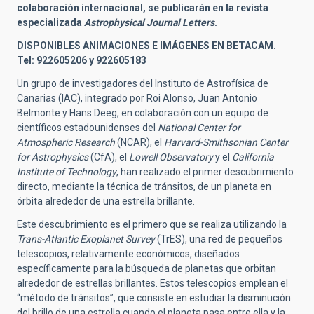
colaboración internacional,
se publicarán en la revista
especializada
Astrophysical Journal Letters
.
DISPONIBLES ANIMACIONES E IMÁGENES EN BETACAM.
Tel: 922605206 y 922605183
Un grupo de investigadores del Instituto de Astrofísica de
Canarias (IAC), integrado por Roi Alonso, Juan Antonio
Belmonte y Hans Deeg, en colaboración con un equipo de
científicos estadounidenses del
National Center for
Atmospheric Research
(NCAR), el
Harvard-Smithsonian Center
for Astrophysics
(CfA), el
Lowell Observatory
y el
California
Institute of Technology
, han realizado el primer descubrimiento
directo, mediante la técnica de tránsitos, de un planeta en
órbita alrededor de una estrella brillante.
Este descubrimiento es el primero que se realiza utilizando la
Trans-Atlantic Exoplanet Survey
(TrES), una red de pequeños
telescopios, relativamente económicos, diseñados
específicamente para la búsqueda de planetas que orbitan
alrededor de estrellas brillantes. Estos telescopios emplean el
“método de tránsitos”, que consiste en estudiar la disminución
del brillo de una estrella cuando el planeta pasa entre ella y la