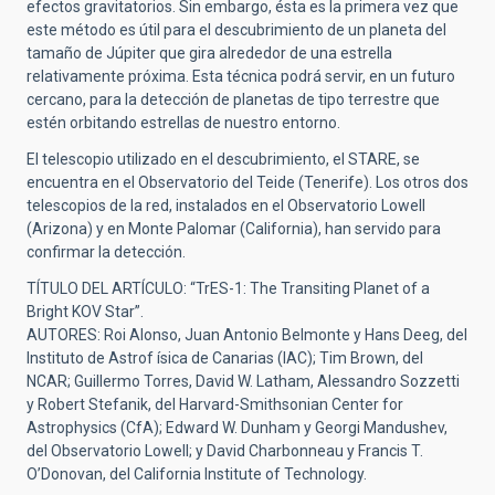
efectos gravitatorios. Sin embargo, ésta es la primera vez que
este método es útil para el descubrimiento de un planeta del
tamaño de Júpiter que gira alrededor de una estrella
relativamente próxima. Esta técnica podrá servir, en un futuro
cercano, para la detección de planetas de tipo terrestre que
estén orbitando estrellas de nuestro entorno.
El telescopio utilizado en el descubrimiento, el STARE, se
encuentra en el Observatorio del Teide (Tenerife). Los otros dos
telescopios de la red, instalados en el Observatorio Lowell
(Arizona) y en Monte Palomar (California), han servido para
confirmar la detección.
TÍTULO DEL ARTÍCULO: “TrES-1: The Transiting Planet of a
Bright KOV Star”.
AUTORES: Roi Alonso, Juan Antonio Belmonte y Hans Deeg, del
Instituto de Astrof ísica de Canarias (IAC); Tim Brown, del
NCAR; Guillermo Torres, David W. Latham, Alessandro Sozzetti
y Robert Stefanik, del Harvard-Smithsonian Center for
Astrophysics (CfA); Edward W. Dunham y Georgi Mandushev,
del Observatorio Lowell; y David Charbonneau y Francis T.
O’Donovan, del California Institute of Technology.