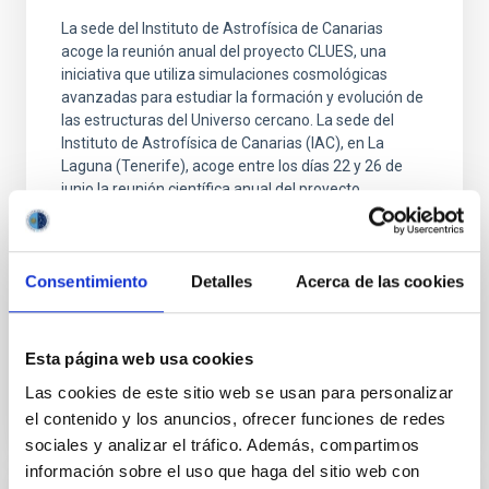
La sede del Instituto de Astrofísica de Canarias
acoge la reunión anual del proyecto CLUES, una
iniciativa que utiliza simulaciones cosmológicas
avanzadas para estudiar la formación y evolución de
las estructuras del Universo cercano. La sede del
Instituto de Astrofísica de Canarias (IAC), en La
Laguna (Tenerife), acoge entre los días 22 y 26 de
junio la reunión científica anual del proyecto
internacional CLUES ( Constrained Local UniversE
Simulations ), una colaboración que reúne a
especialistas en cosmología, simulaciones numéricas
Consentimiento
Detalles
Acerca de las cookies
y formación de galaxias con el objetivo de reconstruir
la
Advertised on
06/25/2026 - 14:55:49
Esta página web usa cookies
Las cookies de este sitio web se usan para personalizar
el contenido y los anuncios, ofrecer funciones de redes
sociales y analizar el tráfico. Además, compartimos
información sobre el uso que haga del sitio web con