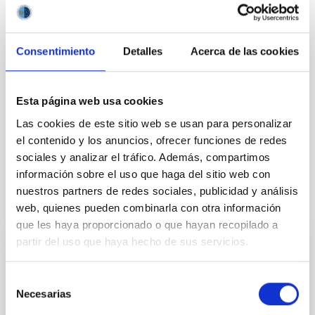
Instituto de Astrofísica de Canarias (IAC)
Tel.: +34 922 605 371/200
E-mail:
prensa
[at]
iac.es
(prensa[at]iac[dot]es)
Consentimiento
Detalles
Acerca de las cookies
NEWS TYPE
Esta página web usa cookies
PRESS RELEASE
Las cookies de este sitio web se usan para personalizar
el contenido y los anuncios, ofrecer funciones de redes
sociales y analizar el tráfico. Además, compartimos
información sobre el uso que haga del sitio web con
nuestros partners de redes sociales, publicidad y análisis
It may interest you
web, quienes pueden combinarla con otra información
que les haya proporcionado o que hayan recopilado a
partir del uso que haya hecho de sus servicios.
PRESS RELEASE
GRANCAIN, the first instrument to use the
Selección
GTC's adaptive optics, is integrated into
Necesarias
de
the telescope
consentimiento