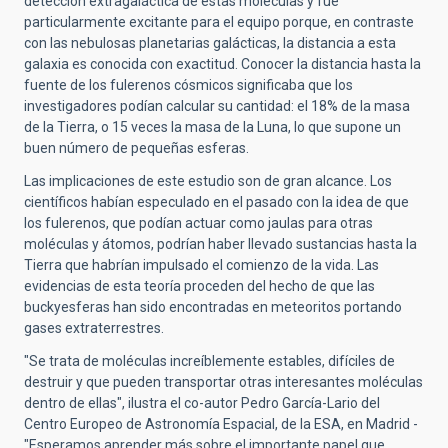
detección extragaláctica de estas moléculas y fue
particularmente excitante para el equipo porque, en contraste
con las nebulosas planetarias galácticas, la distancia a esta
galaxia es conocida con exactitud. Conocer la distancia hasta la
fuente de los fulerenos cósmicos significaba que los
investigadores podían calcular su cantidad: el 18% de la masa
de la Tierra, o 15 veces la masa de la Luna, lo que supone un
buen número de pequeñas esferas.
Las implicaciones de este estudio son de gran alcance. Los
científicos habían especulado en el pasado con la idea de que
los fulerenos, que podían actuar como jaulas para otras
moléculas y átomos, podrían haber llevado sustancias hasta la
Tierra que habrían impulsado el comienzo de la vida. Las
evidencias de esta teoría proceden del hecho de que las
buckyesferas han sido encontradas en meteoritos portando
gases extraterrestres.
"Se trata de moléculas increíblemente estables, difíciles de
destruir y que pueden transportar otras interesantes moléculas
dentro de ellas", ilustra el co-autor Pedro García-Lario del
Centro Europeo de Astronomía Espacial, de la ESA, en Madrid -
"Esperamos aprender más sobre el importante papel que