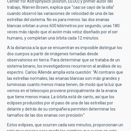
Center for Astrophysics (Boston, EEUU) y primer autor del
trabajo, Warren Brown, explica que “casi se cayó de la silla”
cuando observó las variaciones de velocidad de una de las
estrellas del sistema. No es para menos: las dos enanas
blancas orbitan a unos 600 kilómetros por segundo, unas 180
veces más rápido que el avión más veloz diseñado por el ser
humano, y completan una órbita cada 12 minutos.
A la distancia a la que se encuentran es imposible distinguir los
dos cuerpos a partir de imágenes tomadas desde
observatorios en tierra. Para determinar que se trataba de un
sistema binario, los investigadores recurrieron al análisis de su
espectro. Carlos Allende amplía esta cuestión: “Al contrario que
las estrellas normales, las enanas blancas son más grandes y
luminosas cuanto menos masa tienen, de modo que la luz que
vemos en el telescopio proviene principalmente de la enana
que tiene menos masa. La órbita está de canto, así que los
eclipses producidos por el paso de una de las estrellas por
delante y detrás de su compañera permiten determinar los
tamaños de las dos enanas con precisión.”
Estos eclipses, que ocurren cada seis minutos, proporcionan un