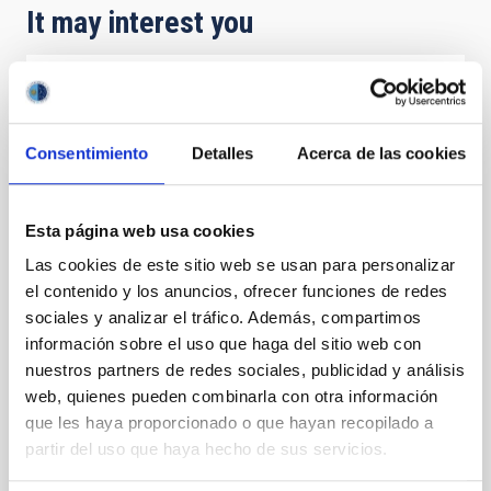
It may interest you
PRESS RELEASE
The International Scientific Committee of
Consentimiento
Detalles
Acerca de las cookies
the Canary Islands Observatories Meets in
Bologna
Esta página web usa cookies
The International Scientific Committee (CCI) of the
Canary Islands Observatories met this week in
Las cookies de este sitio web se usan para personalizar
Bologna, Italy, to address the current status and
el contenido y los anuncios, ofrecer funciones de redes
future actions for the astronomical infrastructures
sociales y analizar el tráfico. Además, compartimos
managed by the Instituto de Astrofísica de Canarias
información sobre el uso que haga del sitio web con
(IAC). The CCI is the body established under the
nuestros partners de redes sociales, publicidad y análisis
International Agreements that founded the Canary
Islands Observatories. It ensures the effective
web, quienes pueden combinarla con otra información
participation of user institutions in decision-making
que les haya proporcionado o que hayan recopilado a
regarding the use, maintenance, and improvement
partir del uso que haya hecho de sus servicios.
of these world-class scientific facilities. Project and
Infrastructure Monitoring The meeting was