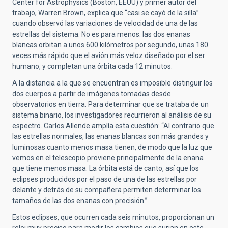
Center for Astrophysics (Boston, EEUU) y primer autor del
trabajo, Warren Brown, explica que “casi se cayó de la silla”
cuando observó las variaciones de velocidad de una de las
estrellas del sistema. No es para menos: las dos enanas
blancas orbitan a unos 600 kilómetros por segundo, unas 180
veces más rápido que el avión más veloz diseñado por el ser
humano, y completan una órbita cada 12 minutos.
A la distancia a la que se encuentran es imposible distinguir los
dos cuerpos a partir de imágenes tomadas desde
observatorios en tierra. Para determinar que se trataba de un
sistema binario, los investigadores recurrieron al análisis de su
espectro. Carlos Allende amplía esta cuestión: “Al contrario que
las estrellas normales, las enanas blancas son más grandes y
luminosas cuanto menos masa tienen, de modo que la luz que
vemos en el telescopio proviene principalmente de la enana
que tiene menos masa. La órbita está de canto, así que los
eclipses producidos por el paso de una de las estrellas por
delante y detrás de su compañera permiten determinar los
tamaños de las dos enanas con precisión.”
Estos eclipses, que ocurren cada seis minutos, proporcionan un