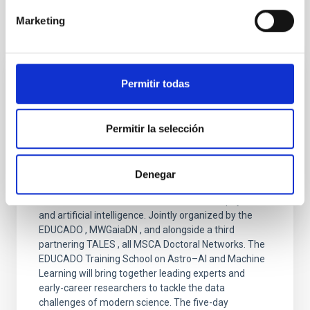
Marketing
It may interest you
Permitir todas
PRESS RELEASE
Three European Doctoral Networks Join
Forces in Ghent for the "Third EDUCADO
Permitir la selección
Training School on Astro–AI and Machine
Learning"
Denegar
From 2–6 March 2026, Ghent University will host a
landmark event at the intersection of astrophysics
and artificial intelligence. Jointly organized by the
EDUCADO , MWGaiaDN , and alongside a third
partnering TALES , all MSCA Doctoral Networks. The
EDUCADO Training School on Astro–AI and Machine
Learning will bring together leading experts and
early-career researchers to tackle the data
challenges of modern science. The five-day