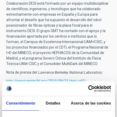
Colaboración DESI está formado por un equipo multidisciplinar
de científicos, ingenieros, y tecnólogos que ha colaborado
estrechamente con empresas en España y Europa para
afrontar el desafío que ha supuesto el desarrollo del robot
posicionador de fibras ópticas y la placa focal para el
instrumento DESI. El grupo GMT ha contado con el apoyo y la
financiación aportada por los centros e institutos que lo
forman, el Campus de Excelencia Internacional UAM+CSIC, y
los proyectos financiados por el CDTI, el Programa Nacional de
I+D del MINECO, el proyecto HEPHACOS de la Comunidad de
Madrid, y el programa Severo Ochoa del Instituto de Física
Teórica UAM-CSIC y el Consolider MultiDark del MINECO.
Nota de prensa del
Lawrence Berkeley National Laboratory:
http://newscenter.lbl.gov/2015/09/21/desi-cd2/
Vídeos:
Un robot para aplicaciones astronómicas desarrollado en
Consentimiento
Detalles
Acerca de las cookies
España (Nasib Fahim de la Colaboración DESI y miembro del
grupo español GMT):