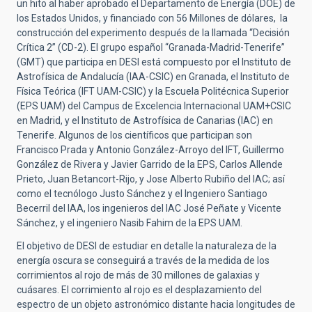
un hito al haber aprobado el Departamento de Energía (DOE) de
los Estados Unidos, y financiado con 56 Millones de dólares, la
construcción del experimento después de la llamada “Decisión
Crítica 2” (CD-2). El grupo español “Granada-Madrid-Tenerife”
(GMT) que participa en DESI está compuesto por el Instituto de
Astrofísica de Andalucía (IAA-CSIC) en Granada, el Instituto de
Física Teórica (IFT UAM-CSIC) y la Escuela Politécnica Superior
(EPS UAM) del Campus de Excelencia Internacional UAM+CSIC
en Madrid, y el Instituto de Astrofísica de Canarias (IAC) en
Tenerife. Algunos de los científicos que participan son
Francisco Prada y Antonio González-Arroyo del IFT, Guillermo
González de Rivera y Javier Garrido de la EPS, Carlos Allende
Prieto, Juan Betancort-Rijo, y Jose Alberto Rubiño del IAC; así
como el tecnólogo Justo Sánchez y el Ingeniero Santiago
Becerril del IAA, los ingenieros del IAC José Peñate y Vicente
Sánchez, y el ingeniero Nasib Fahim de la EPS UAM.
El objetivo de DESI de estudiar en detalle la naturaleza de la
energía oscura se conseguirá a través de la medida de los
corrimientos al rojo de más de 30 millones de galaxias y
cuásares. El corrimiento al rojo es el desplazamiento del
espectro de un objeto astronómico distante hacia longitudes de