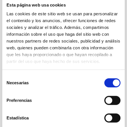
https://www.youtube.com/watch?v=HhF3IyUhVtI
Esta página web usa cookies
DESI funciona con 5000 pequeños robots, cada uno de ellos
Las cookies de este sitio web se usan para personalizar
posicionando una fibra óptica con una enorme precisión. Esta
el contenido y los anuncios, ofrecer funciones de redes
película muestra el movimiento coordinado de los robots
sociales y analizar el tráfico. Además, compartimos
basados en un prototipo desarrollado por el IAA/AVS para un
proyecto precursor de DESI llamado BigBOSS:
información sobre el uso que haga del sitio web con
nuestros partners de redes sociales, publicidad y análisis
https://www.youtube.com/watch?v=of8JzAfsd4E
web, quienes pueden combinarla con otra información
Contacto del IAC:
que les haya proporcionado o que hayan recopilado a
partir del uso que haya hecho de sus servicios.
Carlos Allende:
callende
[at]
iac.es
(callende[at]iac[dot]es)
; 922
605 200, ext. 5421
Selección
Necesarias
de
consentimiento
NEWS TYPE
Preferencias
PRESS RELEASE
Estadística