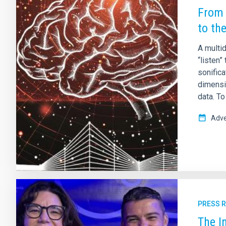
From 
to th
A multi
“listen”
sonifica
dimensio
data. To
Adve
PRESS 
The I