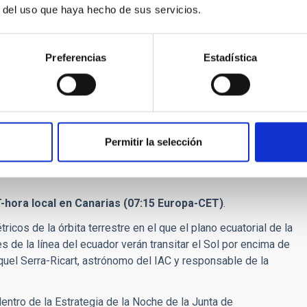
r del uso que haya hecho de sus servicios.
 principal del Dolmen Zafra III en Valencia de Alcántara
I en inglés) de STARS4ALL (stars4all.eu) y con la
Preferencias
Estadística
tremadura), el canal sky-live.tv retransmitirá en directo el
tón, que pertenece al grupo de Arqueoastronomía del IAC. “Los
 y transición para diferentes culturas a lo largo del
Permitir la selección
n estudios realizados por varios especialistas la orientación
ronómica si se compara con la de otras construcciones
T-hora local en Canarias (07:15 Europa-CET)
.
cos de la órbita terrestre en el que el plano ecuatorial de la
s de la línea del ecuador verán transitar el Sol por encima de
quel Serra-Ricart, astrónomo del IAC y responsable de la
ntro de la Estrategia de la Noche de la Junta de