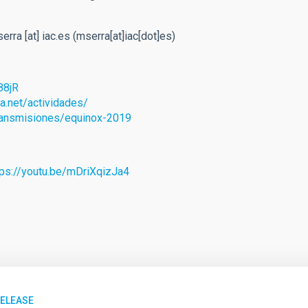
erra
[at]
iac.es
(mserra[at]iac[dot]es)
88jR
la.net/actividades/
etransmisiones/equinox-2019
tps://youtu.be/mDriXqizJa4
RELEASE