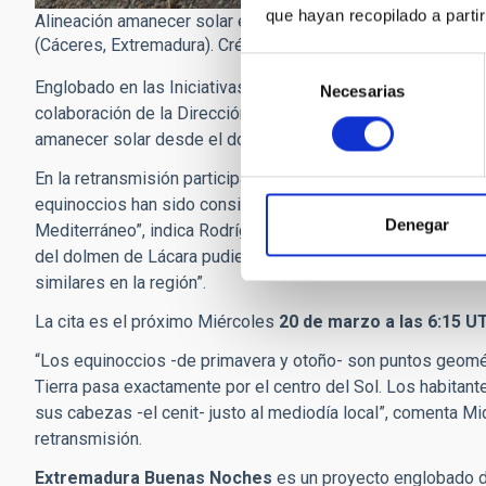
que hayan recopilado a parti
Alineación amanecer solar en el Equinoccio de otoño y el eje
(Cáceres, Extremadura). Crédito: Anais Pascual.
Selección
Englobado en las Iniciativas de Contaminación Lumínica (LP
Necesarias
de
colaboración de la Dirección General de Turismo (Junta de Ex
consentimiento
amanecer solar desde el dolmen de Lácara.
En la retransmisión participará la Dra. Andrea Rodríguez An
equinoccios han sido considerados momentos de regeneración
Denegar
Mediterráneo”, indica Rodríguez Antón precisando que “segú
del dolmen de Lácara pudiera tener una intencionalidad ast
similares en la región”.
La cita es el próximo Miércoles
20 de marzo a las 6:15 U
“Los equinoccios -de primavera y otoño- son puntos geométri
Tierra pasa exactamente por el centro del Sol. Los habitante
sus cabezas -el cenit- justo al mediodía local”, comenta Mi
retransmisión.
Extremadura Buenas Noches
es un proyecto englobado de