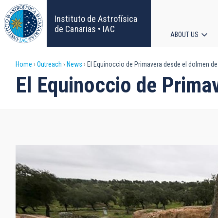
Skip
to
Instituto de Astrofísica
main
de Canarias • IAC
ABOUT US
content
Main
Breadcrumb
Home
Outreach
News
El Equinoccio de Primavera desde el dolmen de
navigat
El Equinoccio de Prima