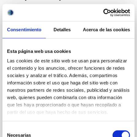
PRESS RELEASE
The IAC takes part in the Big Science
Consentimiento
Detalles
Acerca de las cookies
Industry Forum Spain 2025
A delegation from the Instituto de Astrofísica de
Esta página web usa cookies
Canarias (IAC), led by its Director, Valentín Martínez
Pillet, is attending the Big Science Industry Forum
Las cookies de este sitio web se usan para personalizar
Spain 2025 (BSIFS2025), the main national meeting
el contenido y los anuncios, ofrecer funciones de redes
dedicated to the Big Science Industry, on 3 and 4
sociales y analizar el tráfico. Además, compartimos
December. The team is presenting the centre’s
información sobre el uso que haga del sitio web con
scientific and technological advances and
nuestros partners de redes sociales, publicidad y análisis
strengthening strategic links with companies,
web, quienes pueden combinarla con otra información
technology centres and international scientific
infrastructures. The IAC strengthens its presence at
que les haya proporcionado o que hayan recopilado a
Spain’s largest Big Science Industry forum The Big
partir del uso que haya hecho de sus servicios.
Science Industry Forum Spain 2025, organised by
CDTI
Selección
Necesarias
de
Advertised on
12/04/2025 - 12:48:01