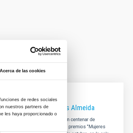
Acerca de las cookies
 funciones de redes sociales
a del IAC Cristina Ramos Almeida
con nuestros partners de
ue les haya proporcionado o
rias (IAC) y coautora de más de un centenar de
eadas en la primera edición de los premios "Mujeres