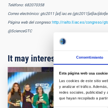
Teléfono: 682070358
Correo electrónico:
gtc2011
[at]
iac.es
(gtc2011[at]iac[dot]e
Página web del congreso:
http://rialto.ll.iac.es/congreso/g
@ScienceGTC
It may interest you
Consentimiento
Esta página web usa cookie
PRESS 
Las cookies de este sitio we
La ca
y analizar el tráfico. Ademá
redes sociales, publicidad y
Cristin
que hayan recopilado a parti
artícul