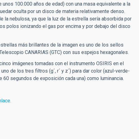
de unos 100.000 años de edad) con una masa equivalente a la
 quedar oculta por un disco de materia relativamente denso.
 la nebulosa, ya que la luz de la estrella sería absorbida por
 los polos ionizando el gas por encima y por debajo del disco
strellas más brillantes de la imagen es uno de los sellos
an Telescopio CANARIAS (GTC) con sus espejos hexagonales.
do cinco imágenes tomadas con el instrumento OSIRIS en el
de los tres filtros (g´, r´ y z´) para dar color (azul-verde-
(de 60 segundos de exposición cada una) como luminancia.
nlace.