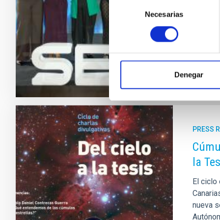
tenían 
Selección
Adán Ma
Necesarias
de
talento 
consentimiento
Adve
Denegar
PRESS 
Cúmul
la Tes
El ciclo
Canarias
nueva s
Autónom