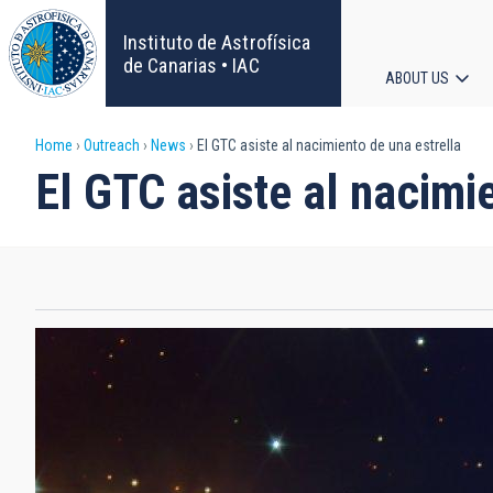
Skip
to
Instituto de Astrofísica
main
de Canarias • IAC
ABOUT US
content
Main
Breadcrumb
Home
Outreach
News
El GTC asiste al nacimiento de una estrella
navigat
El GTC asiste al nacimi