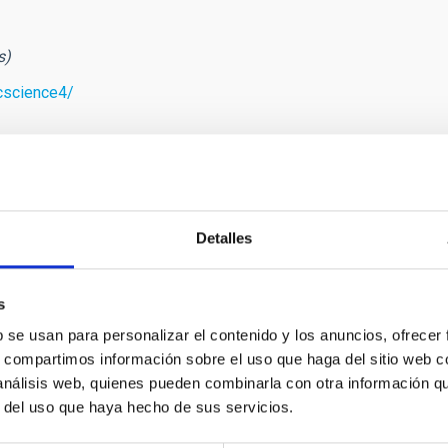
s)
tcscience4/
Detalles
s
RELEASE
b se usan para personalizar el contenido y los anuncios, ofrecer
dena SER premia la carrera de la investigador
s, compartimos información sobre el uso que haga del sitio web 
 análisis web, quienes pueden combinarla con otra información q
a Ramos Almeida, investigadora del Instituto Astrofísico de Cana
r del uso que haya hecho de sus servicios.
os sobre galaxias y agujeros negros, ha sido una de las homenaj