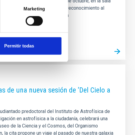
o en la noche del miércoles 29 de octubre, en la sala
enerife, ha teñido el espacio de reconocimiento al
Marketing
ontribución de Ramos Almeida a la
Permitir todas
as de una nueva sesión de ‘Del Cielo a
tudiantado predoctoral del Instituto de Astrofísica de
igación en astrofísica a la ciudadanía, celebrará una
useo de la Ciencia y el Cosmos, del Organismo
la cita propone un viaje al pasado de nuestra galaxia