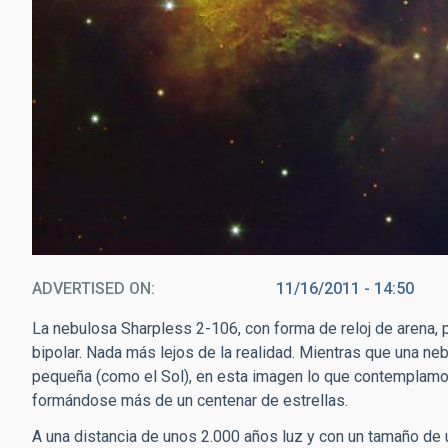
ADVERTISED ON
11/16/2011 - 14:50
La nebulosa Sharpless 2-106, con forma de reloj de arena, 
bipolar. Nada más lejos de la realidad. Mientras que una neb
pequeña (como el Sol), en esta imagen lo que contemplamo
formándose más de un centenar de estrellas.
A una distancia de unos 2.000 años luz y con un tamaño de 