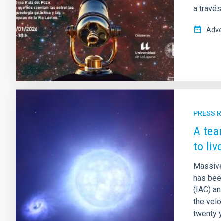
a travé
Adve
PRESS 
A tea
to liv
Massive 
has been
(IAC) a
the velo
twenty 