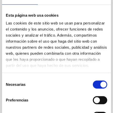
público del Phe Festival
El IAC colabora por segundo año consecutivo con el
Esta página web usa cookies
festival de música y tendencias de Puerto de la Cruz
Las cookies de este sitio web se usan para personalizar
con actividades gratuitas que permitirán a los
el contenido y los anuncios, ofrecer funciones de redes
asistentes descubrir el Observatorio del Teide y
observar el Sol con telescopios especializados. El
sociales y analizar el tráfico. Además, compartimos
Instituto de Astrofísica de Canarias (IAC) se suma
información sobre el uso que haga del sitio web con
nuevamente al Phe Festival , que celebra su décimo
nuestros partners de redes sociales, publicidad y análisis
aniversario los días 5 y 6 de septiembre en Puerto de
web, quienes pueden combinarla con otra información
la Cruz, con un programa de actividades destinadas a
que les haya proporcionado o que hayan recopilado a
acercar la Astronomía y la investigación científica al
partir del uso que haya hecho de sus servicios.
público general. La iniciativa forma parte de IAC POP,
la estrategia de divulgación
Selección
Advertised on
09/01/2025 - 11:09:55
Necesarias
de
consentimiento
Preferencias