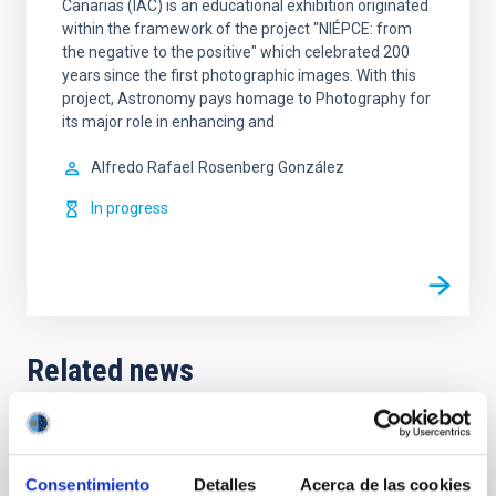
Canarias (IAC) is an educational exhibition originated
within the framework of the project "NIÉPCE: from
the negative to the positive" which celebrated 200
years since the first photographic images. With this
project, Astronomy pays homage to Photography for
its major role in enhancing and
Alfredo Rafael
Rosenberg González
In progress
Related news
PRESS RELEASE
El IAC vuelve a acercar el Universo al
Consentimiento
Detalles
Acerca de las cookies