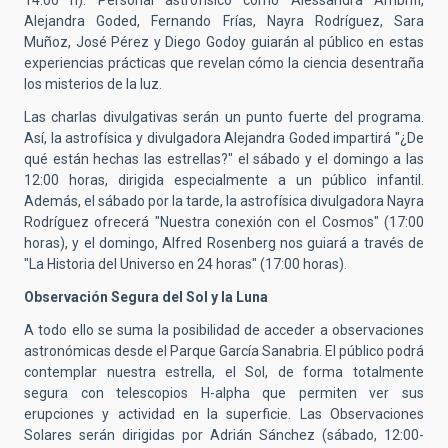
14:00 h). Personal astrofísico como Alessandra Ambrifi,
Alejandra Goded, Fernando Frías, Nayra Rodríguez, Sara
Muñoz, José Pérez y Diego Godoy guiarán al público en estas
experiencias prácticas que revelan cómo la ciencia desentraña
los misterios de la luz.
Las charlas divulgativas serán un punto fuerte del programa.
Así, la astrofísica y divulgadora Alejandra Goded impartirá "¿De
qué están hechas las estrellas?" el sábado y el domingo a las
12:00 horas, dirigida especialmente a un público infantil.
Además, el sábado por la tarde, la astrofísica divulgadora Nayra
Rodríguez ofrecerá "Nuestra conexión con el Cosmos" (17:00
horas), y el domingo, Alfred Rosenberg nos guiará a través de
"La Historia del Universo en 24 horas" (17:00 horas).
Observación Segura del Sol y la Luna
A todo ello se suma la posibilidad de acceder a observaciones
astronómicas desde el Parque García Sanabria. El público podrá
contemplar nuestra estrella, el Sol, de forma totalmente
segura con telescopios H-alpha que permiten ver sus
erupciones y actividad en la superficie. Las Observaciones
Solares serán dirigidas por Adrián Sánchez (sábado, 12:00-