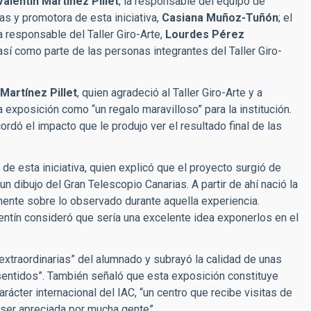
Valentín Martínez Pillet
; la responsable del equipo de
as y promotora de esta iniciativa,
Casiana Muñoz-Tuñón
; el
la responsable del Taller Giro-Arte,
Lourdes Pérez
 así como parte de las personas integrantes del Taller Giro-
 Martínez Pillet
, quien agradeció al Taller Giro-Arte y a
 la exposición como “un regalo maravilloso” para la institución.
rdó el impacto que le produjo ver el resultado final de las
 de esta iniciativa, quien explicó que el proyecto surgió de
 dibujo del Gran Telescopio Canarias. A partir de ahí nació la
camente sobre lo observado durante aquella experiencia.
alentín consideró que sería una excelente idea exponerlos en el
extraordinarias” del alumnado y subrayó la calidad de unas
sentidos”. También señaló que esta exposición constituye
arácter internacional del IAC, “un centro que recibe visitas de
ser apreciada por mucha gente”.