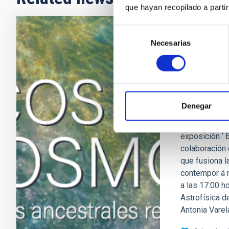
que hayan recopilado a parti
Selección
El Museo 
Necesarias
de
consentimiento
de Astrof
Cosmos’, 
ancestral
Denegar
El Museo de 
de Museos y C
exposición ‘ 
colaboración 
que fusiona la
contempor á n
a las 17:00 h
Astrofísica de
Antonia Varela