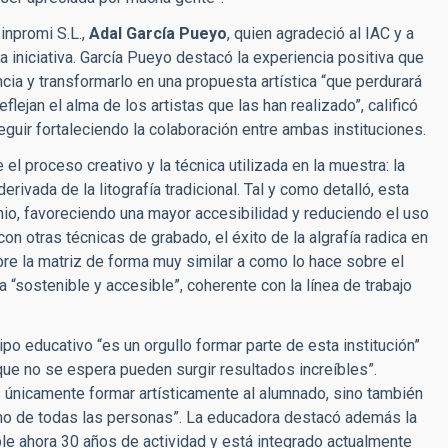
inpromi S.L.,
Adal García Pueyo
, quien agradeció al IAC y a
ta iniciativa. García Pueyo destacó la experiencia positiva que
ia y transformarlo en una propuesta artística “que perdurará
lejan el alma de los artistas que las han realizado”, calificó
guir fortaleciendo la colaboración entre ambas instituciones.
el proceso creativo y la técnica utilizada en la muestra: la
erivada de la litografía tradicional. Tal y como detalló, esta
inio, favoreciendo una mayor accesibilidad y reduciendo el uso
n otras técnicas de grabado, el éxito de la algrafía radica en
obre la matriz de forma muy similar a como lo hace sobre el
 “sostenible y accesible”, coherente con la línea de trabajo
o educativo “es un orgullo formar parte de esta institución”
ue no se espera pueden surgir resultados increíbles”.
s únicamente formar artísticamente al alumnado, sino también
recho de todas las personas”. La educadora destacó además la
mple ahora 30 años de actividad y está integrado actualmente