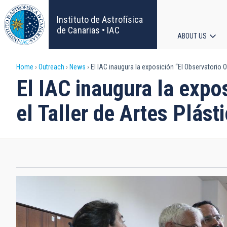
Skip
to
Instituto de Astrofísica
main
de Canarias • IAC
ABOUT US
content
Main
Breadcrumb
Home
Outreach
News
El IAC inaugura la exposición “El Observatorio Ob
navigat
El IAC inaugura la expo
el Taller de Artes Plást