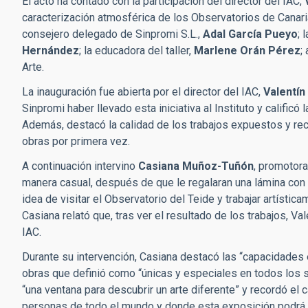
El acto ha contado con la participación del director del IAC,
caracterización atmosférica de los Observatorios de Canari
consejero delegado de Sinpromi S.L.,
Adal García Pueyo
; 
Hernández
; la educadora del taller,
Marlene Orán Pérez
;
Arte.
La inauguración fue abierta por el director del IAC,
Valentín
Sinpromi haber llevado esta iniciativa al Instituto y calificó
Además, destacó la calidad de los trabajos expuestos y reco
obras por primera vez.
A continuación intervino
Casiana
Muñoz-Tuñón
, promotora
manera casual, después de que le regalaran una lámina con un
idea de visitar el Observatorio del Teide y trabajar artísti
Casiana relató que, tras ver el resultado de los trabajos, V
IAC.
Durante su intervención, Casiana destacó las “capacidades 
obras que definió como “únicas y especiales en todos los 
“una ventana para descubrir un arte diferente” y recordó el c
personas de todo el mundo y donde esta exposición podrá 