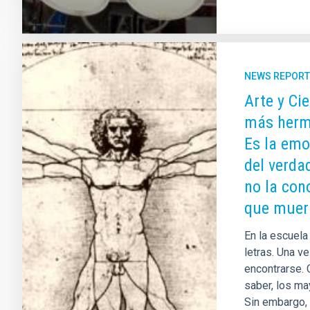
NEWS REPORT
Arte y Cie
más hermo
Es la emo
del verda
no la con
que muer
En la escuel
letras. Una v
encontrarse. 
saber, los ma
Sin embargo,