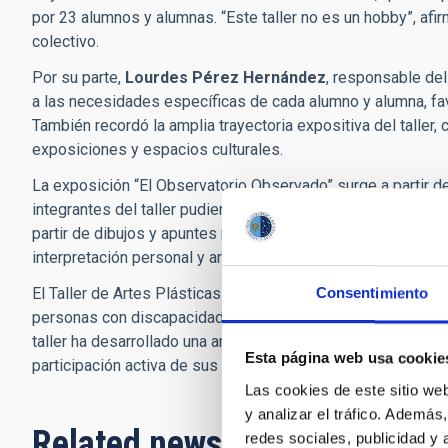
por 23 alumnos y alumnas. “Este taller no es un hobby”, afir
colectivo.
Por su parte,
Lourdes Pérez Hernández
, responsable del
a las necesidades específicas de cada alumno y alumna, favo
También recordó la amplia trayectoria expositiva del talle
exposiciones y espacios culturales.
La exposición “El Observatorio Observado” surge a partir de
integrantes del taller pudieron explorar visualmente los tel
partir de dibujos y apuntes realizados durante la visita, lo
interpretación personal y artística de uno de los enclaves 
El Taller de Artes Plásticas Giro-Arte fue creado por Sinpr
Consentimiento
personas con discapacidad intelectual al arte y la cultura
taller ha desarrollado una amplia trayectoria de exposicion
Esta página web usa cookie
participación activa de sus artistas y el desarrollo de un len
Las cookies de este sitio we
y analizar el tráfico. Ademá
Related news
redes sociales, publicidad y