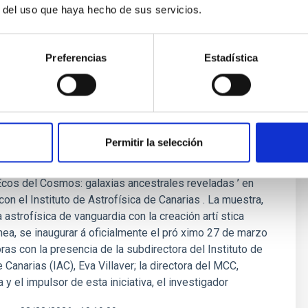
r del uso que haya hecho de sus servicios.
de la Ciencia y el Cosmos y el Instituto
Preferencias
Estadística
ísica de Canarias inauguran ‘Ecos del
una visión artística de las galaxias
es
Permitir la selección
la Ciencia y el Cosmos (MCC), del Organismo Autónomo
entros, se convierte en la nueva sede de la
Ecos del Cosmos: galaxias ancestrales reveladas ’ en
con el Instituto de Astrofísica de Canarias . La muestra,
 astrofísica de vanguardia con la creación artí stica
ea, se inaugurar á oficialmente el pró ximo 27 de marzo
oras con la presencia de la subdirectora del Instituto de
 Canarias (IAC), Eva Villaver; la directora del MCC,
 y el impulsor de esta iniciativa, el investigador