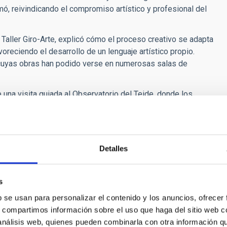
mó, reivindicando el compromiso artístico y profesional del
 Taller Giro-Arte, explicó cómo el proceso creativo se adapta
reciendo el desarrollo de un lenguaje artístico propio.
r, cuyas obras han podido verse en numerosas salas de
 una visita guiada al Observatorio del Teide, donde los
escopios y su relación con el paisaje natural de alta montaña. A
s artistas desarrollaron una serie de estampas que ofrecen una
científicos más emblemáticos de Canarias.
omi en 1998 con el objetivo de favorecer el acceso de las
Detalles
 como patrimonio común y sin exclusiones. Desde entonces, el
es, muestras y actividades formativas, promoviendo la
s
guaje creativo propio.
b se usan para personalizar el contenido y los anuncios, ofrecer
s, compartimos información sobre el uso que haga del sitio web 
 análisis web, quienes pueden combinarla con otra información q