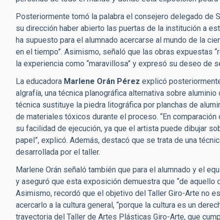
Posteriormente tomó la palabra el consejero delegado de S
su dirección haber abierto las puertas de la institución a es
ha supuesto para el alumnado acercarse al mundo de la cienc
en el tiempo”. Asimismo, señaló que las obras expuestas “ref
la experiencia como “maravillosa” y expresó su deseo de se
La educadora
Marlene Orán Pérez
explicó posteriormente 
algrafía, una técnica planográfica alternativa sobre aluminio d
técnica sustituye la piedra litográfica por planchas de alum
de materiales tóxicos durante el proceso. “En comparación co
su facilidad de ejecución, ya que el artista puede dibujar s
papel”, explicó. Además, destacó que se trata de una técnica
desarrollada por el taller.
Marlene Orán señaló también que para el alumnado y el equip
y aseguró que esta exposición demuestra que “de aquello q
Asimismo, recordó que el objetivo del Taller Giro-Arte no e
acercarlo a la cultura general, “porque la cultura es un de
trayectoria del Taller de Artes Plásticas Giro-Arte, que cu