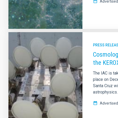
Advertised
PRESS RELEA
Cosmology
the KEROX
The IAC is tak
place on Dece
Santa Cruz wi
astrophysics.
Advertised