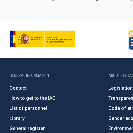
GENERAL INFORMATION
ABOUT THE IA
Contact
Legislation
How to get to the IAC
Transpare
List of personnel
Code of eth
Library
Gender equa
General register
Environment