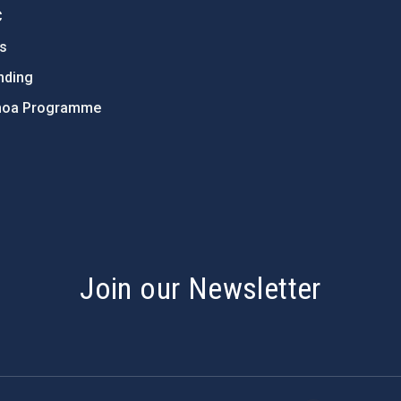
C
ts
nding
hoa Programme
s
Join our Newsletter