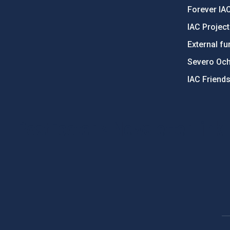
Forever IA
IAC Projec
External fu
Severo Oc
IAC Friend
PostFooter > Newsletter link