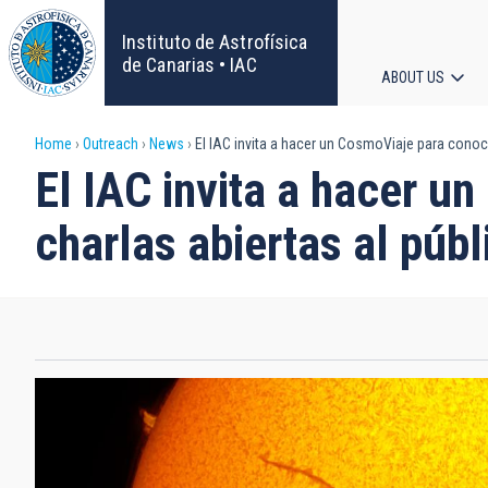
Skip
to
Instituto de Astrofísica
main
de Canarias • IAC
ABOUT US
content
Main
Breadcrumb
Home
Outreach
News
El IAC invita a hacer un CosmoViaje para conoce
navigat
El IAC invita a hacer u
charlas abiertas al públ