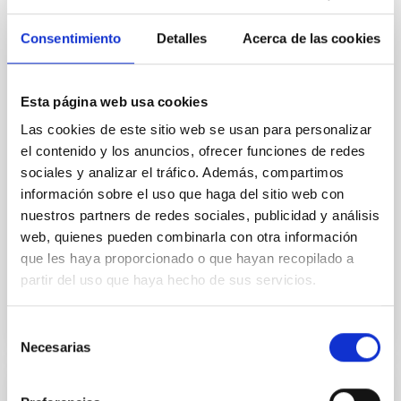
The Instituto de Astrofísica de Canarias (IAC) has
Consentimiento
Detalles
Acerca de las cookies
been awarded a new ERC Advanced Grant by the
European Research Council (ERC) for the MELODY
project, led by researcher Savita Mathur. This grant,
one of the most prestigious and competitive in
Esta página web usa cookies
European science, supports established researchers
Las cookies de este sitio web se usan para personalizar
with outstanding track records and highly innovative
el contenido y los anuncios, ofrecer funciones de redes
proposals, with the aim of promoting frontier
research capable of opening up new avenues of
sociales y analizar el tráfico. Además, compartimos
knowledge. MELODY’s main objective is to study the
información sobre el uso que haga del sitio web con
rotation and magnetic activity of Sun-like stars in
nuestros partners de redes sociales, publicidad y análisis
order to understand in greater detail the physical
web, quienes pueden combinarla con otra información
que les haya proporcionado o que hayan recopilado a
Advertised on
06/23/2026 - 11:01:01
partir del uso que haya hecho de sus servicios.
Selección
Necesarias
de
consentimiento