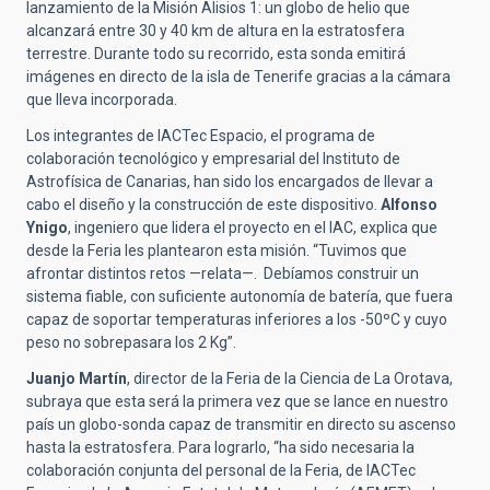
lanzamiento de la Misión Alisios 1: un globo de helio que
alcanzará entre 30 y 40 km de altura en la estratosfera
terrestre. Durante todo su recorrido, esta sonda emitirá
imágenes en directo de la isla de Tenerife gracias a la cámara
que lleva incorporada.
Los integrantes de IACTec Espacio, el programa de
colaboración tecnológico y empresarial del Instituto de
Astrofísica de Canarias, han sido los encargados de llevar a
cabo el diseño y la construcción de este dispositivo.
Alfonso
Ynigo
, ingeniero que lidera el proyecto en el IAC, explica que
desde la Feria les plantearon esta misión. “Tuvimos que
afrontar distintos retos —relata—. Debíamos construir un
sistema fiable, con suficiente autonomía de batería, que fuera
capaz de soportar temperaturas inferiores a los -50ºC y cuyo
peso no sobrepasara los 2 Kg”.
Juanjo Martín
, director de la Feria de la Ciencia de La Orotava,
subraya que esta será la primera vez que se lance en nuestro
país un globo-sonda capaz de transmitir en directo su ascenso
hasta la estratosfera. Para lograrlo, “ha sido necesaria la
colaboración conjunta del personal de la Feria, de IACTec