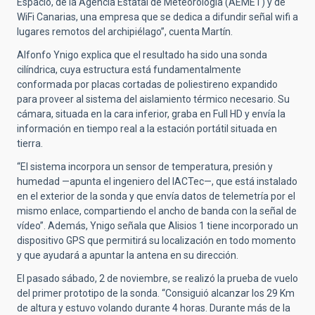
Espacio, de la Agencia Estatal de Meteorología (AEMET) y de
WiFi Canarias, una empresa que se dedica a difundir señal wifi a
lugares remotos del archipiélago”, cuenta Martín.
Alfonfo Ynigo explica que el resultado ha sido una sonda
cilíndrica, cuya estructura está fundamentalmente
conformada por placas cortadas de poliestireno expandido
para proveer al sistema del aislamiento térmico necesario. Su
cámara, situada en la cara inferior, graba en Full HD y envía la
información en tiempo real a la estación portátil situada en
tierra.
“El sistema incorpora un sensor de temperatura, presión y
humedad —apunta el ingeniero del IACTec—, que está instalado
en el exterior de la sonda y que envía datos de telemetría por el
mismo enlace, compartiendo el ancho de banda con la señal de
vídeo”. Además, Ynigo señala que Alisios 1 tiene incorporado un
dispositivo GPS que permitirá su localización en todo momento
y que ayudará a apuntar la antena en su dirección.
El pasado sábado, 2 de noviembre, se realizó la prueba de vuelo
del primer prototipo de la sonda. “Consiguió alcanzar los 29 Km
de altura y estuvo volando durante 4 horas. Durante más de la