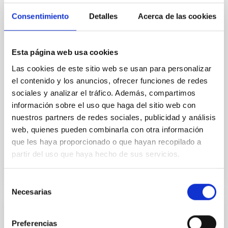
celebración de la decimocuarta edición de las
Consentimiento
Detalles
Acerca de las cookies
"Jornadas Astronómicas de Almería", evento que
tendrá lugar del 25 al 30 de mayo en el Teatro Apolo,
con un ciclo de conferencias en las que participarán
Brian Smichdt, Carole Mundell, José M. Vilchez, John
Esta página web usa cookies
E. Beckman y Juan Luis Cano, quienes intervendrán
Las cookies de este sitio web se usan para personalizar
como ponentes a lo largo de la semana. El Instituto
el contenido y los anuncios, ofrecer funciones de redes
de Astrofísica de Canarias (IAC) participa en las
sociales y analizar el tráfico. Además, compartimos
"Jornadas Astronómicas de Almería" que celebran
información sobre el uso que haga del sitio web con
su decimocuarta edición en el Teatro Apolo de
Almería con un ciclo de conferencias que
nuestros partners de redes sociales, publicidad y análisis
web, quienes pueden combinarla con otra información
Advertised on
05/25/2026 - 10:08:23
que les haya proporcionado o que hayan recopilado a
partir del uso que haya hecho de sus servicios.
Selección
Necesarias
de
consentimiento
PRESS RELEASE
Preferencias