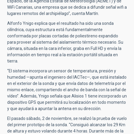
Espacio, de la Agencia Estatal de Meteorología (AEMET) y de
WiFi Canarias, una empresa que se dedica a difundir señal wifi a
lugares remotos del archipiélago”, cuenta Martín.
Alfonfo Ynigo explica que el resultado ha sido una sonda
cilíndrica, cuya estructura está fundamentalmente
conformada por placas cortadas de poliestireno expandido
para proveer al sistema del aislamiento térmico necesario. Su
cámara, situada en la cara inferior, graba en Full HD y envía la
información en tiempo real a la estación portátil situada en
tierra.
“El sistema incorpora un sensor de temperatura, presión y
humedad —apunta el ingeniero del IACTec—, que está instalado
en el exterior de la sonda y que envía datos de telemetría por el
mismo enlace, compartiendo el ancho de banda con la señal de
vídeo”. Además, Ynigo señala que Alisios 1 tiene incorporado un
dispositivo GPS que permitirá su localización en todo momento
y que ayudará a apuntar la antena en su dirección.
El pasado sábado, 2 de noviembre, se realizó la prueba de vuelo
del primer prototipo de la sonda. “Consiguió alcanzar los 29 Km
de altura y estuvo volando durante 4 horas. Durante más de la