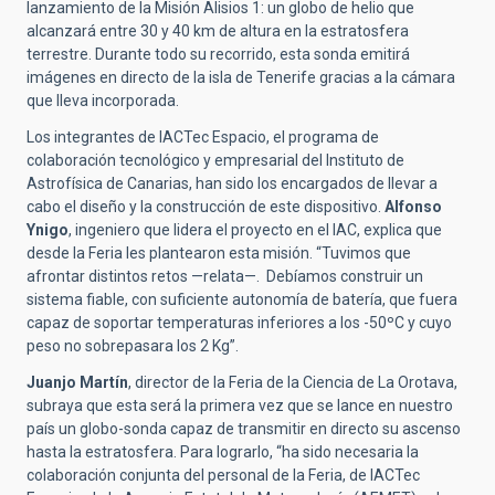
lanzamiento de la Misión Alisios 1: un globo de helio que
alcanzará entre 30 y 40 km de altura en la estratosfera
terrestre. Durante todo su recorrido, esta sonda emitirá
imágenes en directo de la isla de Tenerife gracias a la cámara
que lleva incorporada.
Los integrantes de IACTec Espacio, el programa de
colaboración tecnológico y empresarial del Instituto de
Astrofísica de Canarias, han sido los encargados de llevar a
cabo el diseño y la construcción de este dispositivo.
Alfonso
Ynigo
, ingeniero que lidera el proyecto en el IAC, explica que
desde la Feria les plantearon esta misión. “Tuvimos que
afrontar distintos retos —relata—. Debíamos construir un
sistema fiable, con suficiente autonomía de batería, que fuera
capaz de soportar temperaturas inferiores a los -50ºC y cuyo
peso no sobrepasara los 2 Kg”.
Juanjo Martín
, director de la Feria de la Ciencia de La Orotava,
subraya que esta será la primera vez que se lance en nuestro
país un globo-sonda capaz de transmitir en directo su ascenso
hasta la estratosfera. Para lograrlo, “ha sido necesaria la
colaboración conjunta del personal de la Feria, de IACTec