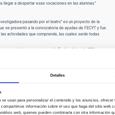
ra llegar a despertar esas vocaciones en las alumnas.”
investigadora pasando por el teatro” es un proyecto de la
que se presentó a la convocatoria de ayudas de FECYT y fue
 las actividades que comprende, las cuales serán todas
a a una astrónoma americana de finales del siglo XIX y
rtante en la historia de la Astronomía. “Este es un homenaje a
mado las "Computadoras de Harvard", cuyo ingente trabajo fue
la Astronomía. Y, por extensión, es un homenaje a todas las
tiva fomentar, con su ejemplo, el interés por vocaciones
Detalles
el título del proyecto”.
o
El honor perdido de Henrietta Leavitt,
producida por el
s
 que se representó en este museo con motivo del Año
b se usan para personalizar el contenido y los anuncios, ofrecer
amplona, con funciones para escolares y para público general.
s, compartimos información sobre el uso que haga del sitio web 
bajo la dirección de una reconocida profesional del teatro,
 análisis web, quienes pueden combinarla con otra información q
n la obra original.