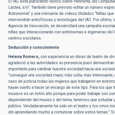
El IAC está publicando textos sobre Henrietta, las Computad
Láctea, s/n”. También tiene previsto editar un número espec
Astronomía” y una miniserie de videos titulados “Niñas que r
intervendrán astrofísicas y tecnólogas del IAC. Por último, 
Agencia de Innovación, se desarrollará una campaña escolar b
niñas que interaccionarán con astrónomas e ingenieras del
centros escolares.
Seducción y conocimiento
Helena Romero,
con experiencia en obras de teatro de divu
agradeció a las autoridades su presencia pues demuestran as
importante para cambiar nuestra sociedad hacia una socieda
“conseguir una sociedad mejor, más culta, más interesante, 
caso de justicia todas las mujeres que trabajaron en astro
hayan vuelto a hacer un encargo de este tipo. Para los que 
museos es un listón alto porque para poder trabajar con co
dependiendo del museo y del tema, tenemos que estudiar
público. Verdaderamente ha sido en el teatro y los cinco mo
ido aprendiendo mucho a comunicar sobre estos temas.” Si b