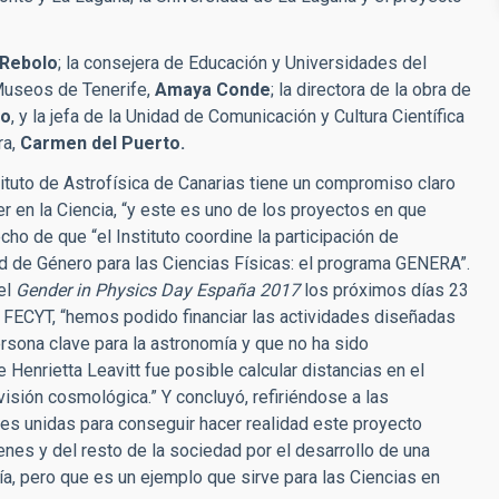
 Rebolo
; la consejera de Educación y Universidades del
 Museos de Tenerife,
Amaya Conde
; la directora de la obra de
ro
, y la jefa de la Unidad de Comunicación y Cultura Científica
ra,
Carmen del Puerto.
ituto de Astrofísica de Canarias tiene un compromiso claro
er en la Ciencia, “y este es uno de los proyectos en que
o de que “el Instituto coordine la participación de
d de Género para las Ciencias Físicas: el programa GENERA”.
el
Gender in Physics Day España 2017
los próximos días 23
a FECYT, “hemos podido financiar las actividades diseñadas
ersona clave para la astronomía y que no ha sido
 Henrietta Leavitt fue posible calcular distancias en el
visión cosmológica.” Y concluyó, refiriéndose a las
es unidas para conseguir hacer realidad este proyecto
enes y del resto de la sociedad por el desarrollo de una
mía, pero que es un ejemplo que sirve para las Ciencias en