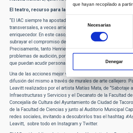
que hayan recopilado a parti
El teatro, recurso para la divulgación
Selección
“El IAC siempre ha apostado –subrayó
Carmen del Puert
Necesarias
de
transversales, a veces arriesgados, pues creemos que com
consentimiento
enriquecedor. En este caso, no sólo utilizamos el teatro com
subrayar el compromiso del IAC con la Igualdad de género y
Precisamente, tanto Henrietta Leavitt, como Annie Cannon, 
problemas de audición, por lo que en la obra habrá funcion
Denegar
que puedan acudir personas con discapacidad auditiva.
Una de las acciones mejor valoradas por la FECYT en el pr
difusión del mismo a través de murales de arte callejero. 
Leavitt realizados por el artista Matías Mata, de “Sabotaje 
Infraestructuras y Servicios y el Decanato de la Facultad d
Concejalía de Cultura del Ayuntamiento de Ciudad de Taco
de la Facultad de Ciencias y junto al Auditorio Municipal 
redes sociales, invitando a descubrirlos tras el hashtag
#As
Leavitt, sobre todo en Instagram y Twitter.