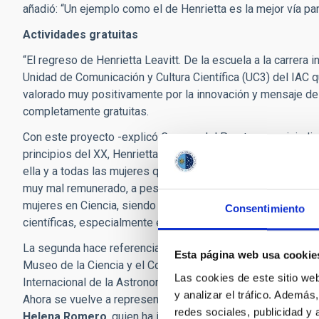
añadió: “Un ejemplo como el de Henrietta es la mejor vía pa
Actividades gratuitas
“El regreso de Henrietta Leavitt. De la escuela a la carrera 
Unidad de Comunicación y Cultura Científica (UC3) del IAC 
valorado muy positivamente por la innovación y mensaje de
completamente gratuitas.
Con este proyecto -explicó Carmen del Puerto- se reivindic
principios del XX, Henrietta Leavitt, que tuvo un papel impo
ella y a todas las mujeres que formaron parte del grupo lla
muy mal remunerado, a pesar de sus grandes aportaciones a 
mujeres en Ciencia, siendo el objetivo último de esta inicia
Consentimiento
científicas, especialmente en niñas. De ahí la primera parte d
La segunda hace referencia al "rescate" de la obra de teatr
Esta página web usa cookie
Museo de la Ciencia y el Cosmos, de Museos de Tenerife,
Las cookies de este sitio we
Internacional de la Astronomía 2009 y al año siguiente en P
y analizar el tráfico. Ademá
Ahora se vuelve a representar en Tacoronte y en La Laguna, 
redes sociales, publicidad y
Helena Romero
, quien ha introducido importantes mejoras e