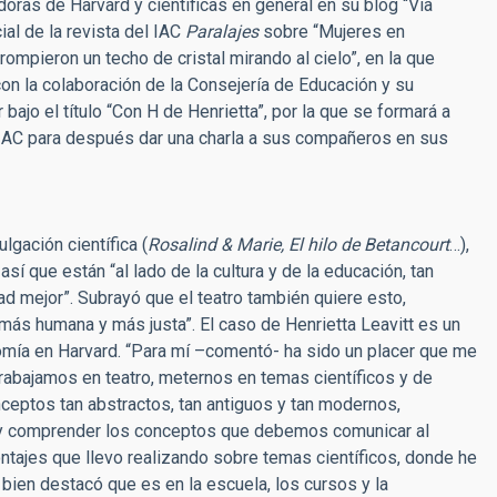
oras de Harvard y científicas en general en su blog “Vía
ial de la revista del IAC
Paralajes
sobre “Mujeres en
ompieron un techo de cristal mirando al cielo”, en la que
con la colaboración de la Consejería de Educación y su
ajo el título “Con H de Henrietta”, por la que se formará a
 IAC para después dar una charla a sus compañeros en sus
lgación científica (
Rosalind & Marie, El hilo de Betancourt
…),
í que están “al lado de la cultura y de la educación, tan
d mejor”. Subrayó que el teatro también quiere esto,
más humana y más justa”. El caso de Henrietta Leavitt es un
nomía en Harvard. “Para mí –comentó- ha sido un placer que me
trabajamos en teatro, meternos en temas científicos y de
nceptos tan abstractos, tan antiguos y tan modernos,
 y comprender los conceptos que debemos comunicar al
ntajes que llevo realizando sobre temas científicos, donde he
ien destacó que es en la escuela, los cursos y la