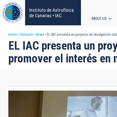
Skip
to
Instituto de Astrofísica
main
de Canarias • IAC
ABOUT US
content
Main
Breadcrumb
Home
Outreach
News
EL IAC presenta un proyecto de divulgación multi
navigat
EL IAC presenta un proy
promover el interés en 