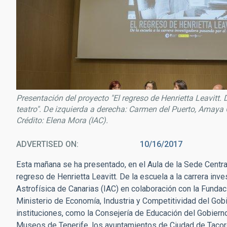
Presentación del proyecto "El regreso de Henrietta Leavitt. 
teatro". De izquierda a derecha: Carmen del Puerto, Amay
Crédito: Elena Mora (IAC).
ADVERTISED ON
10/16/2017
Esta mañana se ha presentado, en el Aula de la Sede Central 
regreso de Henrietta Leavitt. De la escuela a la carrera inves
Astrofísica de Canarias (IAC) en colaboración con la Fundac
Ministerio de Economía, Industria y Competitividad del Gob
instituciones, como la Consejería de Educación del Gobiern
Museos de Tenerife, los ayuntamientos de Ciudad de Tacoro