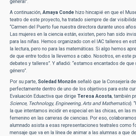
general”.
A continuación,
Amaya Conde
hizo hincapié en que el Muse
teatro de este proyecto, ha tratado siempre de dar visibilida
“Carmen del Puerto fue nuestra directora durante unos años
Las mujeres en la ciencia están, existen, pero han sido in
para las niñas. Hemos organizado con el IAC talleres en es
la lectura, pero no para las matemáticas. Si algo hemos apr
de que entre todos la llevemos a cabo. Nosotros, en este p
debates y talleres”. Y añadió: “estamos encantados de que 
género”.
Por su parte,
Soledad Monzón
señaló que la Consejería d
perfectamente dentro de uno de los objetivos para este cur
Evaluación Eduactiva que dirige
Teresa Acosta
, también p
Science, Technology, Engineering, Arts and Mathematics
).
la que intentamos incidir en especial en las chicas, en las 
femenino en las carreras de ciencias. Por eso, colaboramos 
alumnado asista a esas representaciones teatrales como fo
mensaje que va en la línea de animar a las alumnas a que de