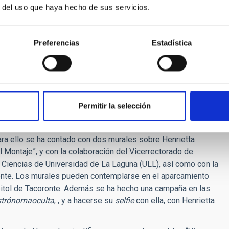
r del uso que haya hecho de sus servicios.
o
- por la divulgación científica incluso con proyectos
Preferencias
Estadística
binar la Astronomía con otras disciplinas humanas es muy
o un recurso para la divulgación científica, sino también para
, además, con la integración de la discapacidad.
otra astrónoma de Harvard personaje de la obra, tuvieron
es que se acompañarán con intérpretes lengua de signos para
Permitir la selección
oyecto –señaló Carmen del Puerto- ha sido la propuesta de
Para ello se ha contado con dos murales sobre Henrietta
al Montaje”, y con la colaboración del Vicerrectorado de
e Ciencias de Universidad de La Laguna (ULL), así como con la
ronte. Los murales pueden contemplarse en el aparcamiento
Capitol de Tacoronte. Además se ha hecho una campaña en las
trónomaoculta
, , y a hacerse su
selfie
con ella, con Henrietta