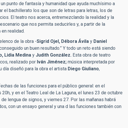
da un punto de fantasía y humanidad que ayuda muchísimo a
el bachillerato los que son de letras para letras, los de
ios. El teatro nos acerca, entremezclando la realidad y la
 escenario que nos permita seducirles y, a partir de la
 en realidad.
lenco de la obra -
Sigrid Ojel, Débora Ávila
y
Daniel
onseguido un buen resultado.” Y todo un reto está siendo
, Lidia Medina
y
Judith González.
Esta obra de teatro
icos, realizado por
Iván Jiménez;
música interpretada por
 día diseñó para la obra el artista
Diego Giuliano
,
echas de las funciones para el público general: en el
s 20h, y en el Teatro Leal de La Laguna, el lunes 23 de octubre
s de lengua de signos, y viernes 27. Por las mañanas habrá
os, con un ensayo general y una d las funciones también con