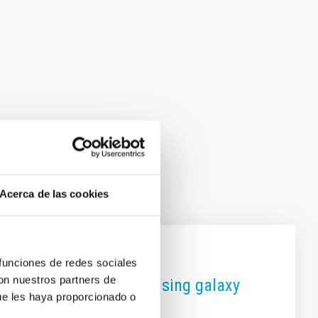
Acerca de las cookies
 funciones de redes sociales
con nuestros partners de
e dark matter haloes using galaxy
ue les haya proporcionado o