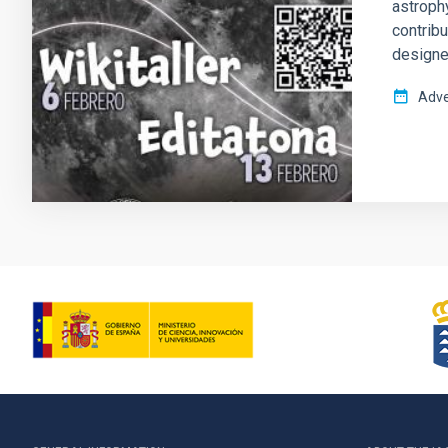
astrophy
contrib
designed
Adve