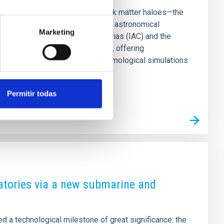
way to determine the size of dark matter haloes—the
ow large galaxies appear in deep astronomical
Marketing
Instituto de Astrofísica de Canarias (IAC) and the
as a precise proxy for halo size, offering
ing the cutting-edge EAGLE cosmological simulations
Permitir todas
vatories via a new submarine and
d a technological milestone of great significance: the