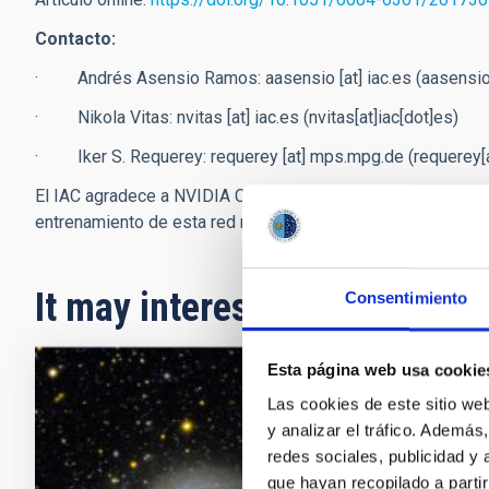
Contacto:
· Andrés Asensio Ramos:
aasensio
[at]
iac.es
(aasensio[
· Nikola Vitas:
nvitas
[at]
iac.es
(nvitas[at]iac[dot]es)
· Iker S. Requerey:
requerey
[at]
mps.mpg.de
(requerey[
El IAC agradece a NVIDIA Corporation la cesión gratuita de un
entrenamiento de esta red neuronal.
It may interest you
Consentimiento
Esta página web usa cookie
PRESS 
Las cookies de este sitio we
y analizar el tráfico. Ademá
IAC r
redes sociales, publicidad y
sizes
que hayan recopilado a parti