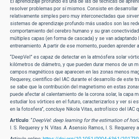
El aprendizaje profundo es una de las de técnicas de apren
resolver problemas por sí mismos. Consiste en desarrolla
relativamente simples pero muy interconectadas que sirve
sistemas de aprendizaje profundo más usados son las redes
comportamiento del cerebro humano y su gran conectividad.
múltiples capas (en forma de cascada) y se van adaptando 
entrenamiento. A partir de ese momento, pueden aprender 
“DeepVel” es capaz de detectar en la atmósfera solar vórt
kilómetros de diámetro, y que pueden durar menos de un m
campos magnéticos que aparecen en las zonas menos magneti
Requerey, científico del IAC durante el desarrollo de este 
se sabe que la contribución del magnetismo en estas zonas
puede afectar al calentamiento de la corona solar, la cap
estudiar los vórtices en el futuro, caracterizarlos y ver s
en la fotosfera”, concluye Nikola Vitas, astrofísico del IAC
Artículo
: “
DeepVel: deep learning for the estimation of horiz
I. S. Requerey y N. Vitas. A. Asensio Ramos, I. S. Requerey 
Artículo online:
https://doi.org/10.1051/0004-6361/20173