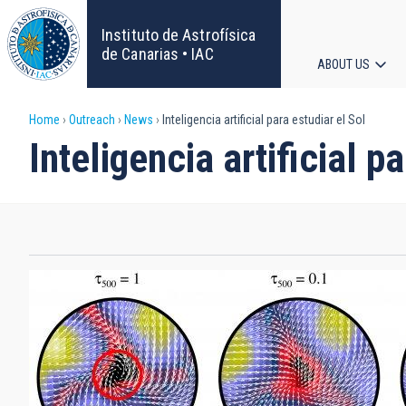
Skip
to
Instituto de Astrofísica
main
de Canarias • IAC
ABOUT US
content
Main
Breadcrumb
Home
Outreach
News
Inteligencia artificial para estudiar el Sol
navigat
Inteligencia artificial p