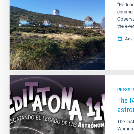
“Redund
communi
Observa
the even
Adve
PRESS 
The I
astro
The Inst
Women a