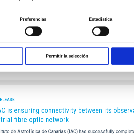
tudy published in Astronomy & Astrophysics unveils a powerful 
, invisible structures that host galaxies—by simply measuring h
Preferencias
Estadística
Researchers Ignacio Trujillo and Claudio Dalla Vecchia, from the 
idad de La Laguna (ULL), demonstrate that galaxy size can serve 
ments up to six times more accurate than previous methods. Us
rtised on
12/23/2025 - 16:54:55
Permitir la selección
RELEASE
AC is ensuring connectivity between its obser
trial fibre-optic network
ituto de Astrofísica de Canarias (IAC) has successfully complete