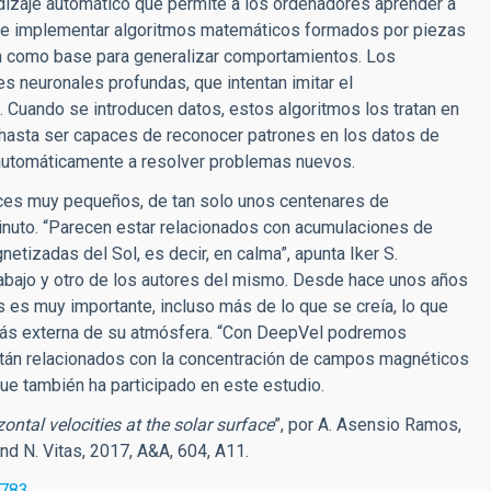
dizaje automático que permite a los ordenadores aprender a
r e implementar algoritmos matemáticos formados por piezas
n como base para generalizar comportamientos. Los
 neuronales profundas, que intentan imitar el
 Cuando se introducen datos, estos algoritmos los tratan en
hasta ser capaces de reconocer patrones en los datos de
automáticamente a resolver problemas nuevos.
ices muy pequeños, de tan solo unos centenares de
inuto. “Parecen estar relacionados con acumulaciones de
zadas del Sol, es decir, en calma”, apunta Iker S.
trabajo y otro de los autores del mismo. Desde hace unos años
 es muy importante, incluso más de lo que se creía, lo que
a más externa de su atmósfera. “Con DeepVel podremos
i están relacionados con la concentración de campos magnéticos
 que también ha participado en este estudio.
ontal velocities at the solar surface
”, por A. Asensio Ramos,
and N. Vitas, 2017, A&A, 604, A11.
0783