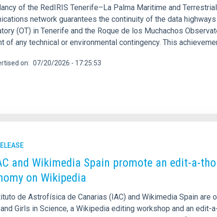
ancy of the RedIRIS Tenerife–La Palma Maritime and Terrestrial 
cations network guarantees the continuity of the data highways 
tory (OT) in Tenerife and the Roque de los Muchachos Observator
t of any technical or environmental contingency. This achievement 
rtised on
07/20/2026 - 17:25:53
RELEASE
AC and Wikimedia Spain promote an edit-a-thon
nomy on Wikipedia
ituto de Astrofísica de Canarias (IAC) and Wikimedia Spain are o
nd Girls in Science, a Wikipedia editing workshop and an edit-