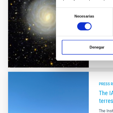
A new s
Selección
massive
Necesarias
de
images. 
consentimiento
Univers
measure
Adve
Denegar
PRESS 
The I
terres
The Inst