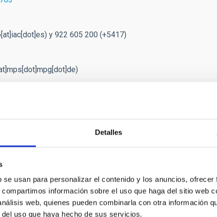
at]iac[dot]es)
y 922 605 200 (+5417)
at]mps[dot]mpg[dot]de)
a tarjeta gráfica para el cálculo intensivo que requirió el
Detalles
s
RELEASE
b se usan para personalizar el contenido y los anuncios, ofrecer
s, compartimos información sobre el uso que haga del sitio web 
esearchers develop accurate method to measur
 análisis web, quienes pueden combinarla con otra información q
r del uso que haya hecho de sus servicios.