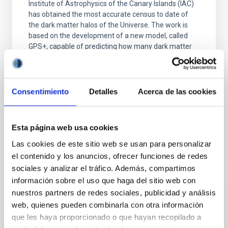
Institute of Astrophysics of the Canary Islands (IAC)
has obtained the most accurate census to date of
the dark matter halos of the Universe. The work is
based on the development of a new model, called
GPS+, capable of predicting how many dark matter
halos exist at each stage of cosmic history. In the
universe, there are enormous invisible structures
surrounding galaxies and galaxy clusters. These are
dark matter halos, concentrations of matter that do
Consentimiento
Detalles
Acerca de las cookies
not emit light and cannot be directly observed, but
Advertised on
03/02/2026 - 10:45:36
Esta página web usa cookies
Las cookies de este sitio web se usan para personalizar
el contenido y los anuncios, ofrecer funciones de redes
sociales y analizar el tráfico. Además, compartimos
información sobre el uso que haga del sitio web con
nuestros partners de redes sociales, publicidad y análisis
PRESS RELEASE
web, quienes pueden combinarla con otra información
Fernando Buitrago responde a la pregunta
que les haya proporcionado o que hayan recopilado a