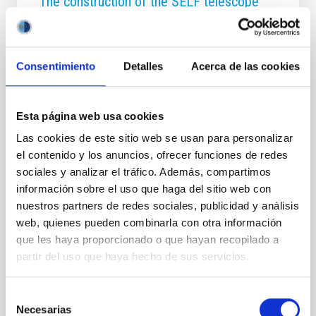
The construction of the SELF telescope
progresses with the arrival of its main
structure
The Instituto de Astrofísica de Canarias (IAC)
Consentimiento
Detalles
Acerca de las cookies
continues to make progress in the construction of
the SELF (Small ExoLife Finder) telescope with the
arrival of its mechanical structure at the IACTec
Esta página web usa cookies
facilities. The structure, shipped from the Basque
Country, marks a new milestone in the development
Las cookies de este sitio web se usan para personalizar
of this scientific and technological project. The
el contenido y los anuncios, ofrecer funciones de redes
assembly has been received at the IACTec Building,
sociales y analizar el tráfico. Además, compartimos
located in the Las Mantecas Science and Technology
información sobre el uso que haga del sitio web con
Park (La Laguna, Santa Cruz de Tenerife), a strategic
nuestros partners de redes sociales, publicidad y análisis
site dedicated to the design, integration and
web, quienes pueden combinarla con otra información
validation of advanced astronomical
que les haya proporcionado o que hayan recopilado a
Advertised on
01/29/2026 - 10:52:37
partir del uso que haya hecho de sus servicios.
Selección
Necesarias
de