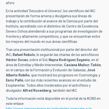
aforo.
En la actividad ‘Descubre el Universo’, los científicos del IAC
presentarán de forma amena y divulgativa sus líneas de
trabajo y la contribución al avance de la Ciencia por parte del
Instituto, acreditado con el distintivo de Centro de Excelencia
Severo Ochoa atendiendo a sus programas de investigación de
frontera y altamente competitivos, y que se encuentran entre
los mejores del mundo en sus áreas científicas.
Tras una presentación institucional por parte del director del
IAC,
Rafael Rebolo
, le seguirán las charlas de los astrofísicos
Héctor Socas
, sobre el Sol;
Nayra Rodríguez Eugenio
, en el
área de Estrellas y Medio Interestelar;
Casiana Muñoz-Tuñón
,
en el campo de la Formación y Evolución de Galaxias;
José
Alberto Rubiño
, que mostrará los progresos en Cosmología; y
Enric Pallé
, con los más recientes avances en el estudio de
Exoplanetas. Todos ellos moderados por el astrofísico y
divulgador
Alfred Rosenberg
, también del IAC.
Toda la información está disponible en el portal de la ACIISI en
este enlace:
http://www.cienciacanaria.es/actividades/acercate-a-la-