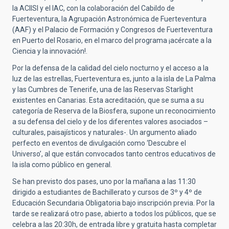
la ACIISI y el IAC, con la colaboración del Cabildo de
Fuerteventura, la Agrupación Astronómica de Fuerteventura
(AAF) y el Palacio de Formación y Congresos de Fuerteventura
en Puerto del Rosario, en el marco del programa ¡acércate a la
Ciencia y la innovación!.
Por la defensa de la calidad del cielo nocturno y el acceso a la
luz de las estrellas, Fuerteventura es, junto a la isla de La Palma
y las Cumbres de Tenerife, una de las Reservas Starlight
existentes en Canarias. Esta acreditación, que se suma a su
categoría de Reserva de la Biosfera, supone un reconocimiento
a su defensa del cielo y de los diferentes valores asociados –
culturales, paisajísticos y naturales-. Un argumento aliado
perfecto en eventos de divulgación como ‘Descubre el
Universo’, al que están convocados tanto centros educativos de
la isla como público en general.
Se han previsto dos pases, uno por la mañana a las 11:30
dirigido a estudiantes de Bachillerato y cursos de 3º y 4º de
Educación Secundaria Obligatoria bajo inscripción previa. Por la
tarde se realizará otro pase, abierto a todos los públicos, que se
celebra a las 20:30h, de entrada libre y gratuita hasta completar