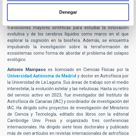
profesor externo en el Santa Fe Institute (EE.UU.) y el Vienna
Complexity Hub (Austria). Su investigación explora los orígenes
Denegar
evolutivos de los sistemas complejos, utilizando modelos
matemáticos y biología sintética. Introduce, así, el concepto de
transiciones mayores sintéticas para estudiar la innovación
evolutiva y de los cerebros líquidos como marco en el que
explorar la cognición en la biosfera. Además, se encuentra
impulsando la investigación sobre la terraformación de
ecosistemas como forma de abordar el problema del colapso
ecológico.
Antonio Mampaso
es licenciado en Ciencias Físicas por la
Universidad Autónoma de Madrid
y doctor en Astrofísica por
la Universidad de La Laguna. Sus áreas de trabajo son el medio
interestelar, la evolución estelar y las nebulosas. Hasta su retiro
del servicio activo en 2023, fue investigador del Instituto de
Astrofísica de Canarias (IAC) y coordinador de investigación del
IAC. Ha dirigido ocho proyectos de investigación del Ministerio
de Ciencia y Tecnología, editado dos libros con la editorial
Cambridge Univ. Press y organizado tres conferencias
internacionales. Ha dirigido siete tesis doctorales y publicado
más de cien artículos en revistas internacionales de astrofísica