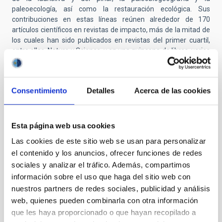
paleoecología, así como la restauración ecológica. Sus
contribuciones en estas líneas reúnen alrededor de 170
artículos científicos en revistas de impacto, más de la mitad de
los cuales han sido publicados en revistas del primer cuartil,
entre ellas, Nature y Science, y en una quincena de libros, varios
de ellos editados por Oxford University Press. Ha liderado
durante 20 años el grupo de investigación de Ecología y
Biogeografía Insular de la ULL. En 2022, fue nominado como
Consentimiento
Detalles
Acerca de las cookies
miembro de Academia Europaea y recibió el premio al mejor
investigador científico de la ULL. En la actualidad, preside la
Society of Island Biology
(SIB) y ha sido designado por el
Ministerio Español de Transición Ecológica para liderar el
Esta página web usa cookies
proceso biogeográfico de Macaronesia.
Las cookies de este sitio web se usan para personalizar
Anna Traveset
, doctora en Biología por la
Universidad de
el contenido y los anuncios, ofrecer funciones de redes
Pennsylvania
, es profesora de Investigación del CSIC en el
sociales y analizar el tráfico. Además, compartimos
Instituto Mediterráneo de Estudios Avanzados
en Mallorca,
información sobre el uso que haga del sitio web con
donde lidera el Laboratorio de Ecología Terrestre. Su
nuestros partners de redes sociales, publicidad y análisis
investigación se centra en el impacto del cambio global en la
web, quienes pueden combinarla con otra información
biodiversidad, especialmente en las interacciones entre
que les haya proporcionado o que hayan recopilado a
especies, con énfasis en ecosistemas insulares y utilizando la