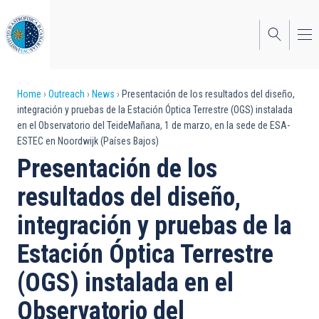
Skip
to
main
content
Breadcrumb
Home
Outreach
News
Presentación de los resultados del diseño,
integración y pruebas de la Estación Óptica Terrestre (OGS) instalada
en el Observatorio del TeideMañana, 1 de marzo, en la sede de ESA-
ESTEC en Noordwijk (Países Bajos)
Presentación de los
resultados del diseño,
integración y pruebas de la
Estación Óptica Terrestre
(OGS) instalada en el
Observatorio del