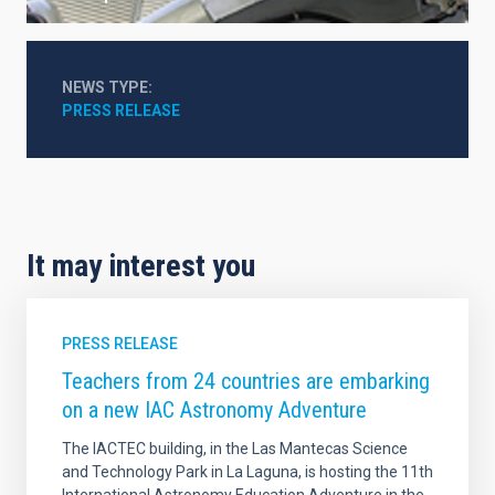
NEWS TYPE
PRESS RELEASE
It may interest you
PRESS RELEASE
Teachers from 24 countries are embarking
on a new IAC Astronomy Adventure
The IACTEC building, in the Las Mantecas Science
and Technology Park in La Laguna, is hosting the 11th
International Astronomy Education Adventure in the