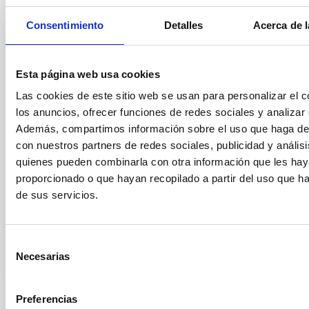
Sun-like stars
Consentimiento
Detalles
Acerca de l
The Instituto de Astrofísica de Canarias (IAC) has
been awarded a new ERC Advanced Grant by the
European Research Council (ERC) for the MELODY
Esta página web usa cookies
project, led by researcher Savita Mathur. This grant,
Las cookies de este sitio web se usan para personalizar el c
one of the most prestigious and competitive in
European science, supports established researchers
los anuncios, ofrecer funciones de redes sociales y analizar e
with outstanding track records and highly innovative
Además, compartimos información sobre el uso que haga del
proposals, with the aim of promoting frontier
con nuestros partners de redes sociales, publicidad y anális
research capable of opening up new avenues of
quienes pueden combinarla con otra información que les ha
knowledge. MELODY’s main objective is to study the
proporcionado o que hayan recopilado a partir del uso que 
rotation and magnetic activity of Sun-like stars in
de sus servicios.
order to understand in greater detail the physical
Advertised on
06/23/2026 - 11:01:01
Selección
Necesarias
de
consentimiento
Preferencias