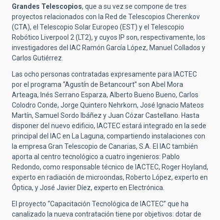
Grandes Telescopios
, que a su vez se compone de tres
proyectos relacionados con la Red de Telescopios Cherenkov
(CTA), el Telescopio Solar Europeo (EST) y el Telescopio
Robótico Liverpool 2 (LT2), y cuyos IP son, respectivamente, los
investigadores del IAC Ramón García López, Manuel Collados y
Carlos Gutiérrez.
Las ocho personas contratadas expresamente para IACTEC
por el programa “Agustín de Betancourt” son Abel Mora
Arteaga, Inés Serrano Esparza, Alberto Bueno Bueno, Carlos
Colodro Conde, Jorge Quintero Nehrkorn, José Ignacio Mateos
Martín, Samuel Sordo Ibáñez y Juan Cózar Castellano. Hasta
disponer del nuevo edificio, IACTEC estará integrado en la sede
principal del IAC en La Laguna, compartiendo instalaciones con
la empresa Gran Telescopio de Canarias, S.A. El IAC también
aporta al centro tecnológico a cuatro ingenieros: Pablo
Redondo, como responsable técnico de IACTEC, Roger Hoyland,
experto en radiación de microondas, Roberto López, experto en
Óptica, y José Javier Díez, experto en Electrónica.
El proyecto “Capacitación Tecnológica de IACTEC” que ha
canalizado la nueva contratación tiene por objetivos: dotar de