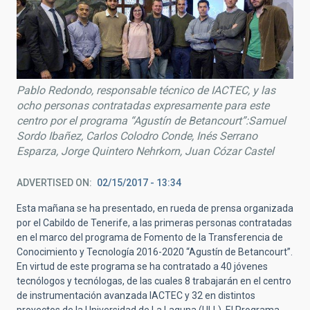
Pablo Redondo, responsable técnico de IACTEC, y las
ocho personas contratadas expresamente para este
centro por el programa “Agustín de Betancourt”:Samuel
Sordo Ibañez, Carlos Colodro Conde, Inés Serrano
Esparza, Jorge Quintero Nehrkorn, Juan Cózar Castel
ADVERTISED ON
02/15/2017 - 13:34
Esta mañana se ha presentado, en rueda de prensa organizada
por el Cabildo de Tenerife, a las primeras personas contratadas
en el marco del programa de Fomento de la Transferencia de
Conocimiento y Tecnología 2016-2020 “Agustín de Betancourt”.
En virtud de este programa se ha contratado a 40 jóvenes
tecnólogos y tecnólogas, de las cuales 8 trabajarán en el centro
de instrumentación avanzada IACTEC y 32 en distintos