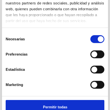
nuestros partners de redes sociales, publicidad y análisis
web, quienes pueden combinarla con otra información
que les haya proporcionado o que hayan recopilado a
partir del uso que haya hecho de sus servicios.
Selección
Necesarias
de
consentimiento
Preferencias
It may interest you
Estadística
PRESS RELEASE
Marketing
El IAC inaugura la exposición “El
Observatorio Observado”, realizada por el
Taller de Artes Plásticas Giro-Arte
Permitir todas