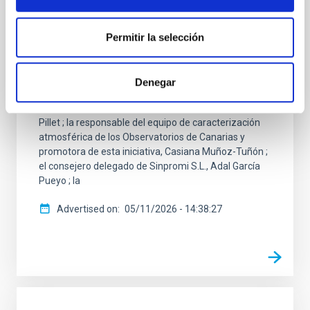
El Instituto de Astrofísica de Canarias (IAC) ha
inaugurado esta mañana la exposición “El
Observatorio Observado”, una muestra artística
Permitir la selección
realizada por el Taller de Artes Plásticas Giro-Arte,
perteneciente a la Sociedad Insular para la
Promoción de las Personas con Discapacidad
Denegar
(Sinpromi S.L.). El acto ha contado con la
participación del director del IAC, Valentín Martínez
Pillet ; la responsable del equipo de caracterización
atmosférica de los Observatorios de Canarias y
promotora de esta iniciativa, Casiana Muñoz-Tuñón ;
el consejero delegado de Sinpromi S.L., Adal García
Pueyo ; la
Advertised on
05/11/2026 - 14:38:27