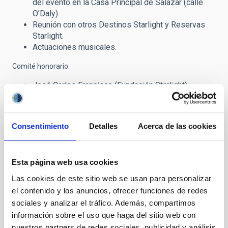
del evento en la Casa Principal de Salazar (calle
O’Daly)
Reunión con otros Destinos Starlight y Reservas
Starlight.
Actuaciones musicales.
Comité honorario:
José Carlos Francisco (Fundación Starlight)
José Franco (UNAM)
Rafael Rebolo (IAC)
Anselmo Pestana (Cabildo de La Palma)
Consentimiento
Detalles
Acerca de las cookies
Francisco Sánchez (IAC)
Nuria Sanz (UNESCO)
Silvia Torres (IAU)
Esta página web usa cookies
Comité organizador científico:
Las cookies de este sitio web se usan para personalizar
José Miguel Rodríguez Espinosa (IAC, presidente)
el contenido y los anuncios, ofrecer funciones de redes
F. Javier Díaz Castro(IAC)
sociales y analizar el tráfico. Además, compartimos
Cipriano Marín (UNESCO)
información sobre el uso que haga del sitio web con
Casiana Muñoz Tuñón (IAC)
nuestros partners de redes sociales, publicidad y análisis