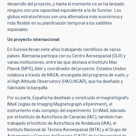
desarrollo del proyecto, y hasta el momento no se ha lanzado
ninguno con una capacidad equivalente a la de Sunrise. Los
globos estratosféricos son una alternativa más económica y
más flexible en su planificación temporal a los satélites
espaciales.
Un proyecto internacional
En Sunrise llevan siete años trabajando científicos de varios
países. Alemania participa con su Centro Aeroespacial (DLR) y
varias instituciones, entre las que destaca el Instituto Max
Planck (MPS), líder y coordinador del proyecto. Estados Unidos
colabora a través de NASA, encargada del programa de vuelo, y
el High Altitude Observatory (HAO/NCAR), que ha diseñado y
fabricado la barquilla.
Por su parte, España ha diseñado y construido el magnetógrafo
IMaX (siglas de Imaging Magnetograph eXperiment), el
instrumento más complejo del experimento. En IMaX, liderado
por el Instituto de Astrofísica de Canarias (IAC), también han
trabajado el Instituto de Astrofísica de Andalucía (IAA), el
Instituto Nacional de Técnica Aeroespacial (INTA) y el Grupo de
Astronomía y Ciencias del Espacio (GACE) de la Universidad de