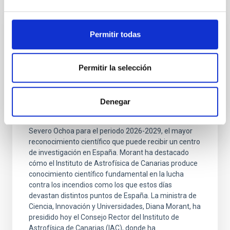
Permitir todas
PRESS RELEASE
Diana Morant preside el Consejo Rector
del IAC, donde destaca que el Gobierno de
Permitir la selección
España aportará 3,5 M€ extraordinarios en
2026 para su actividad
Denegar
La ministra ha felicitado al IAC por haber recuperado
este año la acreditación como Centro de Excelencia
Severo Ochoa para el periodo 2026-2029, el mayor
reconocimiento científico que puede recibir un centro
de investigación en España. Morant ha destacado
cómo el Instituto de Astrofísica de Canarias produce
conocimiento científico fundamental en la lucha
contra los incendios como los que estos días
devastan distintos puntos de España. La ministra de
Ciencia, Innovación y Universidades, Diana Morant, ha
presidido hoy el Consejo Rector del Instituto de
Astrofísica de Canarias (IAC), donde ha