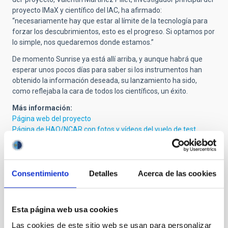
proyecto IMaX y científico del IAC, ha afirmado:
“necesariamente hay que estar al límite de la tecnología para
forzar los descubrimientos, esto es el progreso. Si optamos por
lo simple, nos quedaremos donde estamos.”
De momento Sunrise ya está allí arriba, y aunque habrá que
esperar unos pocos días para saber si los instrumentos han
obtenido la información deseada, su lanzamiento ha sido,
como reflejaba la cara de todos los científicos, un éxito.
Más información:
Página web del proyecto
Página de HAO/NCAR con fotos y vídeos del vuelo de test
NASA
y
Esrange
Artículo:
Cinco días en globo
Consentimiento
Detalles
Acerca de las cookies
Vídeos del lanzamiento de Sunrise en youtube:
http://www.youtube.com/watch?v=PFRGqR2kJMQ
http://www.youtube.com/watch?v=pX95h5r8Xwg
Esta página web usa cookies
Más imágenes y vídeos en alta resolución del lanzamiento
Las cookies de este sitio web se usan para personalizar