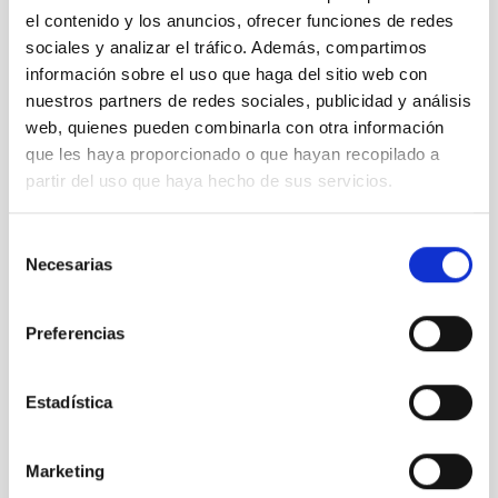
de Sunrise:
el contenido y los anuncios, ofrecer funciones de redes
sociales y analizar el tráfico. Además, compartimos
Centro Espacial Esrange
información sobre el uso que haga del sitio web con
En su utilización, añadir siempre los créditos siguientes: autor
nuestros partners de redes sociales, publicidad y análisis
(si especificado)/SCS
web, quienes pueden combinarla con otra información
Contacto:
que les haya proporcionado o que hayan recopilado a
Annia Domènech
partir del uso que haya hecho de sus servicios.
Teléfono: 004698072260 / 0033670505630
Correo electrónico:
annia
[at]
iac.es
(annia[at]iac[dot]es)
/
annia
Selección
[at]
caosyciencia.com
(annia[at]caosyciencia[dot]com)
Necesarias
de
consentimiento
NEWS TYPE
Preferencias
PRESS RELEASE
Estadística
Marketing
It may interest you