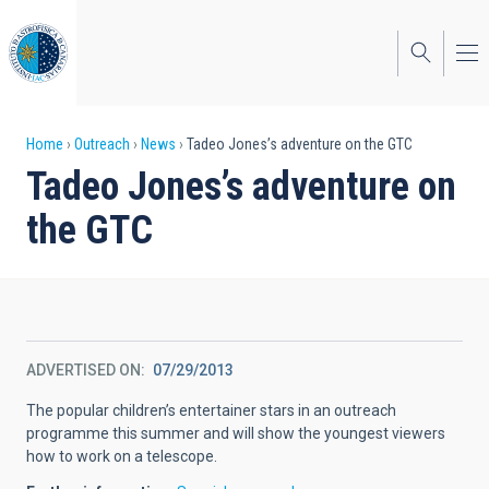
Skip
to
main
content
Breadcrumb
Home
Outreach
News
Tadeo Jones’s adventure on the GTC
Tadeo Jones’s adventure on
the GTC
ADVERTISED ON
07/29/2013
The popular children’s entertainer stars in an outreach
programme this summer and will show the youngest viewers
how to work on a telescope.