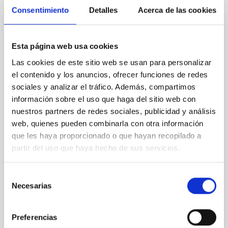
Consentimiento
Detalles
Acerca de las cookies
PRESS RELEASE
El IAC reúne a la colaboración internacional
Esta página web usa cookies
CLUES para avanzar en el estudio del
Las cookies de este sitio web se usan para personalizar
Universo local
el contenido y los anuncios, ofrecer funciones de redes
sociales y analizar el tráfico. Además, compartimos
La sede del Instituto de Astrofísica de Canarias
acoge la reunión anual del proyecto CLUES, una
información sobre el uso que haga del sitio web con
iniciativa que utiliza simulaciones cosmológicas
nuestros partners de redes sociales, publicidad y análisis
avanzadas para estudiar la formación y evolución de
web, quienes pueden combinarla con otra información
las estructuras del Universo cercano. La sede del
que les haya proporcionado o que hayan recopilado a
Instituto de Astrofísica de Canarias (IAC), en La
partir del uso que haya hecho de sus servicios.
Laguna (Tenerife), acoge entre los días 22 y 26 de
junio la reunión científica anual del proyecto
internacional CLUES ( Constrained Local UniversE
Selección
Simulations ), una colaboración que reúne a
Necesarias
de
especialistas en cosmología, simulaciones numéricas
consentimiento
y formación de galaxias con el objetivo de reconstruir
la
Preferencias