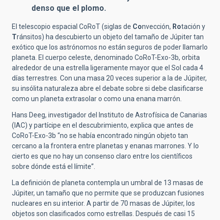
denso que el plomo.
El telescopio espacial CoRoT (siglas de
Co
nvección,
Ro
tación y
T
ránsitos) ha descubierto un objeto del tamaño de Júpiter tan
exótico que los astrónomos no están seguros de poder llamarlo
planeta. El cuerpo celeste, denominado CoRoT-Exo-3b, orbita
alrededor de una estrella ligeramente mayor que el Sol cada 4
días terrestres. Con una masa 20 veces superior a la de Júpiter,
su insólita naturaleza abre el debate sobre si debe clasificarse
como un planeta extrasolar o como una enana marrón.
Hans Deeg, investigador del Instituto de Astrofísica de Canarias
(IAC) y partícipe en el descubrimiento, explica que antes de
CoRoT-Exo-3b “no se había encontrado ningún objeto tan
cercano a la frontera entre planetas y enanas marrones. Y lo
cierto es que no hay un consenso claro entre los científicos
sobre dónde está el límite”.
La definición de planeta contempla un umbral de 13 masas de
Júpiter, un tamaño que no permite que se produzcan fusiones
nucleares en su interior. A partir de 70 masas de Júpiter, los
objetos son clasificados como estrellas. Después de casi 15