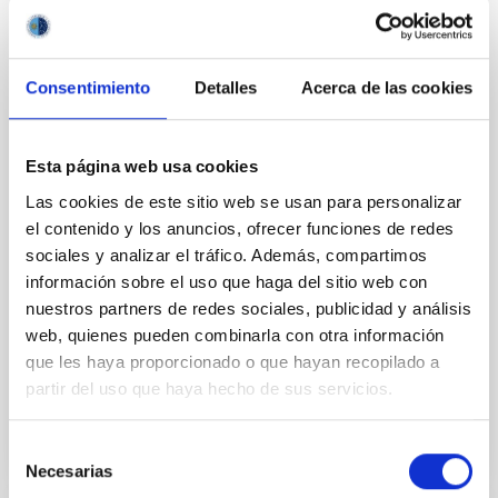
España aportará 3,5 M€ extraordinarios en
2026 para su actividad
La ministra ha felicitado al IAC por haber recuperado
Consentimiento
Detalles
Acerca de las cookies
este año la acreditación como Centro de Excelencia
Severo Ochoa para el periodo 2026-2029, el mayor
reconocimiento científico que puede recibir un centro
de investigación en España. Morant ha destacado
Esta página web usa cookies
cómo el Instituto de Astrofísica de Canarias produce
Las cookies de este sitio web se usan para personalizar
conocimiento científico fundamental en la lucha
el contenido y los anuncios, ofrecer funciones de redes
contra los incendios como los que estos días
sociales y analizar el tráfico. Además, compartimos
devastan distintos puntos de España. La ministra de
información sobre el uso que haga del sitio web con
Ciencia, Innovación y Universidades, Diana Morant, ha
presidido hoy el Consejo Rector del Instituto de
nuestros partners de redes sociales, publicidad y análisis
Astrofísica de Canarias (IAC), donde ha
web, quienes pueden combinarla con otra información
que les haya proporcionado o que hayan recopilado a
Advertised on
07/29/2026 - 14:31:33
partir del uso que haya hecho de sus servicios.
Selección
Necesarias
de