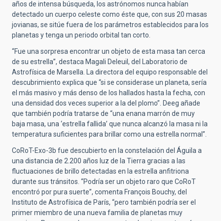
años de intensa búsqueda, los astrónomos nunca habían
detectado un cuerpo celeste como éste que, con sus 20 masas
jovianas, se sitúe fuera de los parámetros establecidos para los
planetas y tenga un periodo orbital tan corto.
“Fue una sorpresa encontrar un objeto de esta masa tan cerca
de su estrella”, destaca Magali Deleuil, del Laboratorio de
Astrofísica de Marsella. La directora del equipo responsable del
descubrimiento explica que “si se considerase un planeta, sería
el más masivo y más denso de los hallados hasta la fecha, con
una densidad dos veces superior a la del plomo”. Deeg añade
que también podría tratarse de “una enana marrón de muy
baja masa, una ‘estrella fallida’ que nunca alcanzó la masa ni la
temperatura suficientes para brillar como una estrella normal”.
CoRoT-Exo-3b fue descubierto en la constelación del Águila a
una distancia de 2.200 años luz de la Tierra gracias a las
fluctuaciones de brillo detectadas en la estrella anfitriona
durante sus tránsitos. “Podría ser un objeto raro que CoRoT
encontró por pura suerte”, comenta François Bouchy, del
Instituto de Astrofísica de París, “pero también podría ser el
primer miembro de una nueva familia de planetas muy