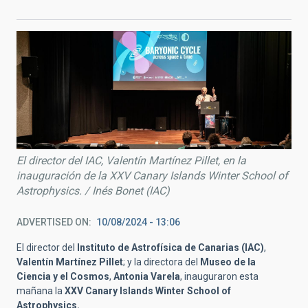
El director del IAC, Valentín Martínez Pillet, en la
inauguración de la XXV Canary Islands Winter School of
Astrophysics. / Inés Bonet (IAC)
ADVERTISED ON
10/08/2024 - 13:06
El director del
Instituto de Astrofísica de Canarias (IAC)
,
Valentín Martínez Pillet
; y la directora del
Museo de la
Ciencia y el Cosmos
,
Antonia Varela
, inauguraron esta
mañana la
XXV Canary Islands Winter School of
Astrophysics.