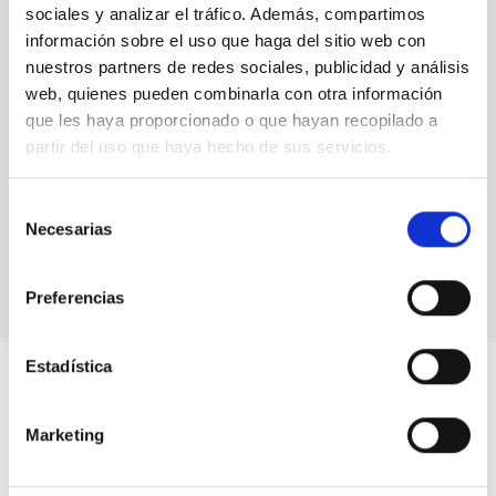
sociales y analizar el tráfico. Además, compartimos
School of Astrophysics. / Inés Bonet (IAC)
información sobre el uso que haga del sitio web con
Antonia Varela,
por su parte, remarcó la importancia para un
nuestros partners de redes sociales, publicidad y análisis
museo como el MCC acoger a este alumnado en un lugar que
web, quienes pueden combinarla con otra información
se destina a promover la curiosidad y la pasión por el
que les haya proporcionado o que hayan recopilado a
conocimiento científicos a través de la interacción de los
partir del uso que haya hecho de sus servicios.
distintos módulos expositivos del Museo. Al mismo tiempo
también recordó que ella misma fue alumna de la Canary
Islands Winter School of Astrophysics al inicio de su fructífera
Selección
carrera científica como astrofísica del IAC.
Necesarias
de
consentimiento
Preferencias
Estadística
Marketing