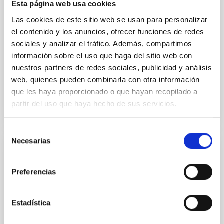
científica y su contribución al avance de la astrofísica.
Esta página web usa cookies
La entrega del galardón tuvo lugar ayer, 11 de marzo,
Las cookies de este sitio web se usan para personalizar
durante el acto del Día Institucional de la Universidad
el contenido y los anuncios, ofrecer funciones de redes
de La Laguna , celebrado en el Paraninfo con motivo
sociales y analizar el tráfico. Además, compartimos
del 234 aniversario de la fundación de la institución
académica. En este evento
información sobre el uso que haga del sitio web con
nuestros partners de redes sociales, publicidad y análisis
Advertised on
03/12/2026 - 17:07:52
web, quienes pueden combinarla con otra información
que les haya proporcionado o que hayan recopilado a
partir del uso que haya hecho de sus servicios.
Selección
Necesarias
de
PRESS RELEASE
consentimiento
From studying the universe to
Preferencias
neuroimaging: a cosmology technique
allows us to “listen” to the structure of the
Estadística
human brain