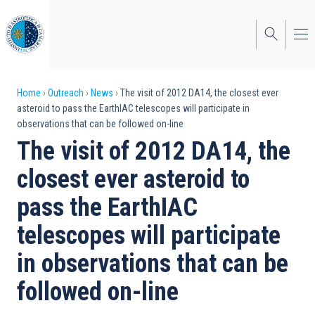
Skip
to
main
content
Breadcrumb
Home
Outreach
News
The visit of 2012 DA14, the closest ever
asteroid to pass the EarthIAC telescopes will participate in
observations that can be followed on-line
The visit of 2012 DA14, the
closest ever asteroid to
pass the EarthIAC
telescopes will participate
in observations that can be
followed on-line