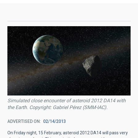
Simulated close encounter of asteroid 2012 DA14 with
the Earth. Copyright: Gabriel Pérez (SMM-IAC).
ADVERTISED ON
02/14/2013
On Friday night, 15 February, asteroid 2012 DA14 will pass very