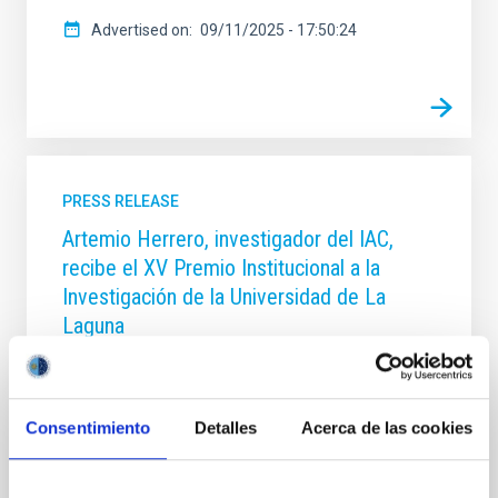
Advertised on
09/11/2025 - 17:50:24
PRESS RELEASE
Artemio Herrero, investigador del IAC,
recibe el XV Premio Institucional a la
Investigación de la Universidad de La
Laguna
El catedrático de Astrofísica de la Universidad de La
Laguna (ULL) e investigador del Instituto de
Astrofísica de Canarias (IAC) Artemio Herrero Davó
Consentimiento
Detalles
Acerca de las cookies
ha sido distinguido con el XV Premio Institucional a la
Investigación en la categoría general, un
reconocimiento que destaca su dilatada trayectoria