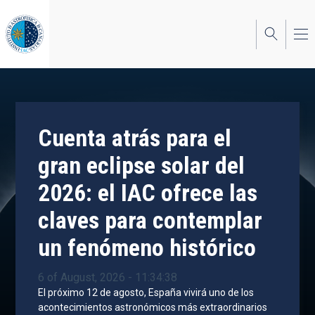
Skip
to
main
content
Cuenta atrás para el
gran eclipse solar del
2026: el IAC ofrece las
claves para contemplar
un fenómeno histórico
6 of August, 2026 - 11:34:38
El próximo 12 de agosto, España vivirá uno de los
acontecimientos astronómicos más extraordinarios