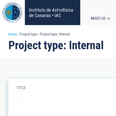
Skip
to
Instituto de Astrofísica
main
de Canarias • IAC
ABOUT US
content
Main
Breadcrumb
Home
Project type
Project type: Internal
navigat
Project type: Internal
TITLE
ORDER