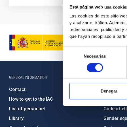
Esta página web usa cookie
Las cookies de este sitio we
y analizar el tráfico. Ademá
redes sociales, publicidad y
que hayan recopilado a parti
Selección
Necesarias
de
consentimiento
GENERAL INFORMATION
ABOUT THE IA
Contact
Legislation
Denegar
How to get to the IAC
Transpare
List of personnel
Code of eth
Library
Gender equa