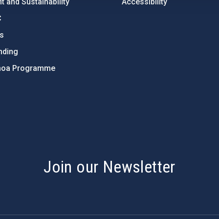
 and Sustainability
Accessibility
C
ts
nding
hoa Programme
s
Join our Newsletter