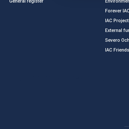
General register
Environment
Forever IA
IAC Projec
External fu
Severo Oc
IAC Friend
PostFooter > Newsletter link