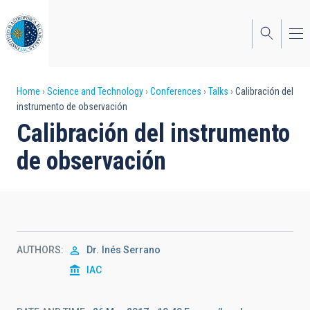
Skip
to
main
content
Breadcrumb
Home
Science and Technology
Conferences
Talks
Calibración del
instrumento de observación
Calibración del instrumento
de observación
AUTHORS
Dr.
Inés Serrano
IAC