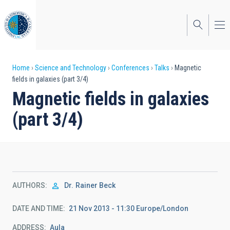
Skip
to
main
content
Breadcrumb
Home
Science and Technology
Conferences
Talks
Magnetic
fields in galaxies (part 3/4)
Magnetic fields in galaxies
(part 3/4)
AUTHORS
Dr.
Rainer Beck
DATE AND TIME
21 Nov 2013 - 11:30 Europe/London
ADDRESS
Aula