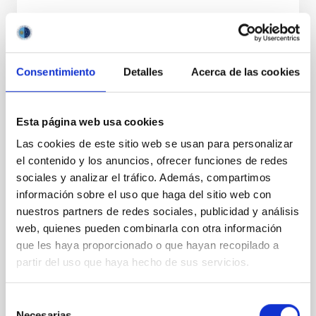
REFEREED
Magnetic Field Alignment with Dense
Cores in the Transition between Cloud and
Consentimiento
Detalles
Acerca de las cookies
Core Scales
In a magnetically dominated model of star formation,
Esta página web usa cookies
we expect to see alignments between the magnetic
field orientation of star-forming dense cores and the
Las cookies de este sitio web se usan para personalizar
cloud-scale magnetic field. A. Pandhi et al. showed
el contenido y los anuncios, ofrecer funciones de redes
instead, however, that the orientation of cores and
sociales y analizar el tráfico. Además, compartimos
their angular momentum vectors appear random
información sobre el uso que haga del sitio web con
with respect to the larger-scale magnetic
nuestros partners de redes sociales, publicidad y análisis
web, quienes pueden combinarla con otra información
Yin, Sean et al.
que les haya proporcionado o que hayan recopilado a
Advertised on:
5
2026
partir del uso que haya hecho de sus servicios.
BIBCODE
2026APJ..1003...83Y
Selección
Necesarias