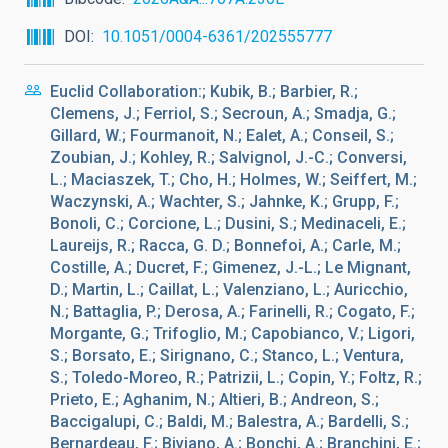
DOI
10.1051/0004-6361/202555777
Euclid Collaboration:; Kubik, B.; Barbier, R.;
Clemens, J.; Ferriol, S.; Secroun, A.; Smadja, G.;
Gillard, W.; Fourmanoit, N.; Ealet, A.; Conseil, S.;
Zoubian, J.; Kohley, R.; Salvignol, J.-C.; Conversi,
L.; Maciaszek, T.; Cho, H.; Holmes, W.; Seiffert, M.;
Waczynski, A.; Wachter, S.; Jahnke, K.; Grupp, F.;
Bonoli, C.; Corcione, L.; Dusini, S.; Medinaceli, E.;
Laureijs, R.; Racca, G. D.; Bonnefoi, A.; Carle, M.;
Costille, A.; Ducret, F.; Gimenez, J.-L.; Le Mignant,
D.; Martin, L.; Caillat, L.; Valenziano, L.; Auricchio,
N.; Battaglia, P.; Derosa, A.; Farinelli, R.; Cogato, F.;
Morgante, G.; Trifoglio, M.; Capobianco, V.; Ligori,
S.; Borsato, E.; Sirignano, C.; Stanco, L.; Ventura,
S.; Toledo-Moreo, R.; Patrizii, L.; Copin, Y.; Foltz, R.;
Prieto, E.; Aghanim, N.; Altieri, B.; Andreon, S.;
Baccigalupi, C.; Baldi, M.; Balestra, A.; Bardelli, S.;
Bernardeau, F.; Biviano, A.; Bonchi, A.; Branchini, E.;