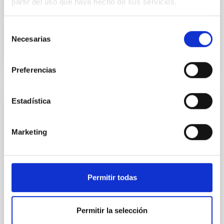
partir del uso que haya hecho de sus servicios.
franjas precisos sobre la superficie del objeto y son
capturados por dos cámaras. Dado que las
Selección
Necesarias
de
consentimiento
Preferencias
Estadística
Automatic positioners
Dentro del laboratorio de óptica existen diferentes
Marketing
posicionadores que pueden ser controlados
remotamente. Se puieden dividir en tres grandes
grupos: Rotadores, Mesas de traslación y
micrómetros. Proceden de diferentes casas y por
Permitir todas
tanto tienen diferentes controladores pero el
software de control cara al usuario es similar. En la
siguiente tabla se
Permitir la selección