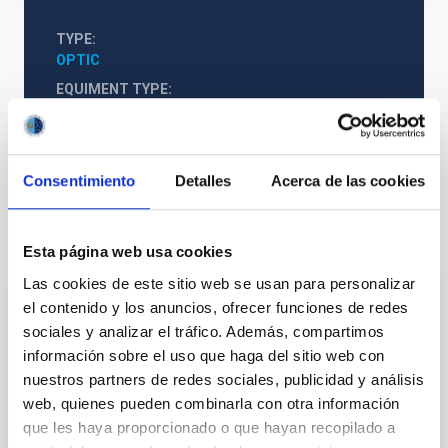
TYPE
OPTIC
EQUIMENT TYPE
SENSOR
Consentimiento
Detalles
Acerca de las cookies
It may interest you
Esta página web usa cookies
Las cookies de este sitio web se usan para personalizar
el contenido y los anuncios, ofrecer funciones de redes
ATOS 5
sociales y analizar el tráfico. Además, compartimos
información sobre el uso que haga del sitio web con
El escáner 3D ATOS 5 es un digitador óptico de alta
nuestros partners de redes sociales, publicidad y análisis
resolución que proporciona rápidamente datos de
medición tridimensionales precisos. Este sistema
web, quienes pueden combinarla con otra información
ofrece ventajas para medir superficies reflectantes y
que les haya proporcionado o que hayan recopilado a
objetos con hendiduras. Proyecta patrones de