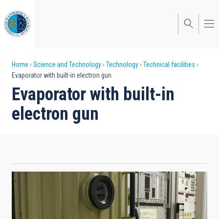
Skip
to
main
content
Breadcrumb
Home
Science and Technology
Technology
Technical facilities
Evaporator with built-in electron gun
Evaporator with built-in
electron gun