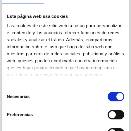
medición tridimensionales precisos. Este sistema
ofrece ventajas para medir superficies reflectantes y
objetos con hendiduras. Proyecta patrones de
Esta página web usa cookies
franjas precisos sobre la superficie del objeto y son
Las cookies de este sitio web se usan para personalizar
capturados por dos cámaras. Dado que las
el contenido y los anuncios, ofrecer funciones de redes
sociales y analizar el tráfico. Además, compartimos
información sobre el uso que haga del sitio web con
nuestros partners de redes sociales, publicidad y análisis
web, quienes pueden combinarla con otra información
que les haya proporcionado o que hayan recopilado a
partir del uso que haya hecho de sus servicios.
Automatic positioners
Dentro del laboratorio de óptica existen diferentes
Selección
posicionadores que pueden ser controlados
Necesarias
de
remotamente. Se puieden dividir en tres grandes
consentimiento
grupos: Rotadores, Mesas de traslación y
micrómetros. Proceden de diferentes casas y por
Preferencias
tanto tienen diferentes controladores pero el
software de control cara al usuario es similar. En la