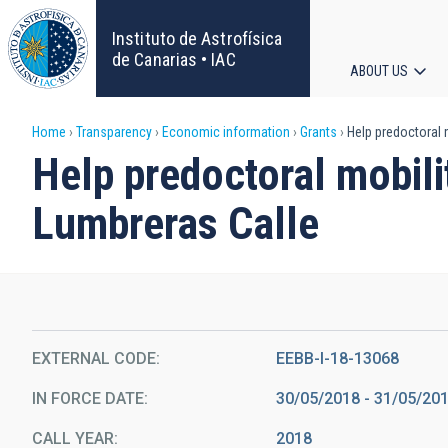
Skip
to
Instituto de Astrofísica
main
de Canarias • IAC
ABOUT US
content
Main
Breadcrumb
Home
Transparency
Economic information
Grants
Help predoctoral m
navigat
Help predoctoral mobili
Lumbreras Calle
EXTERNAL CODE
EEBB-I-18-13068
IN FORCE DATE
30/05/2018 - 31/05/20
CALL YEAR
2018