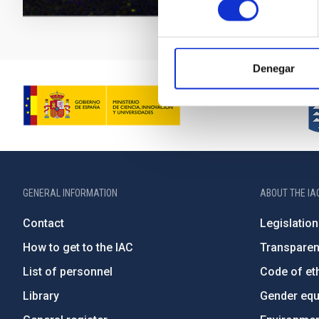
Denegar
GENERAL INFORMATION
ABOUT THE IA
Contact
Legislation
How to get to the IAC
Transpare
List of personnel
Code of eth
Library
Gender equa