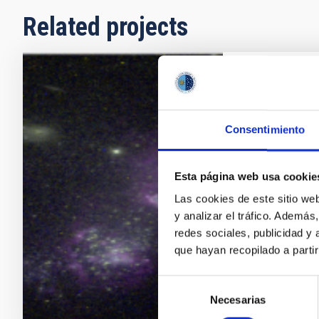
Related projects
Starburst
Starsbursts p
Consentimiento
thus in the st
of metals, an
Extreme SF co
Esta página web usa cookie
first stars a
Las cookies de este sitio we
constitutes a
y analizar el tráfico. Ademá
redes sociales, publicidad y
Casiana
M
que hayan recopilado a parti
In progres
Selección
Necesarias
de
consentimiento