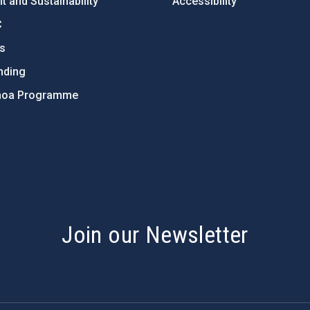
 and Sustainability
Accessibility
C
ts
nding
hoa Programme
s
Join our Newsletter