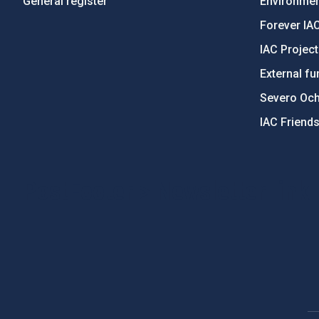
General register
Environment
Forever IA
IAC Projec
External fu
Severo Oc
IAC Friend
PostFooter > Newsletter link