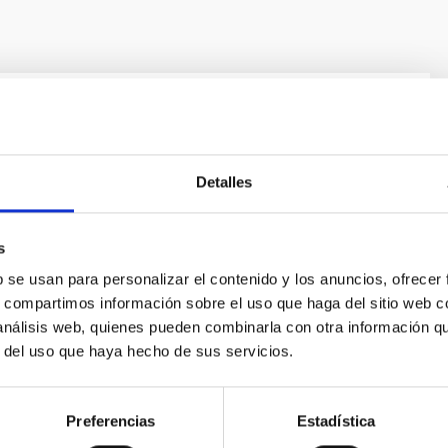
s in Galaxies GEFE
lay a key role in the cosmic evolution of galaxies, and
Detalles
ar formation (SF) history of the universe, the production
d the feedback coupling galaxies with the cosmic web.
nditions prevail early on during the formation of the
s
nd galaxies, therefore, the starburst phenomenon
b se usan para personalizar el contenido y los anuncios, ofrecer
s, compartimos información sobre el uso que haga del sitio web 
 análisis web, quienes pueden combinarla con otra información q
uñoz Tuñón
r del uso que haya hecho de sus servicios.
s
Preferencias
Estadística