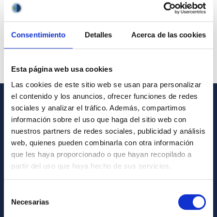
Consentimiento
Detalles
Acerca de las cookies
Esta página web usa cookies
Las cookies de este sitio web se usan para personalizar
el contenido y los anuncios, ofrecer funciones de redes
sociales y analizar el tráfico. Además, compartimos
GENERAL INFORMATION
información sobre el uso que haga del sitio web con
nuestros partners de redes sociales, publicidad y análisis
Contact
web, quienes pueden combinarla con otra información
How to get to the IAC
que les haya proporcionado o que hayan recopilado a
List of personnel
partir del uso que haya hecho de sus servicios.
Library
Selección
General register
Necesarias
de
consentimiento