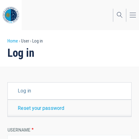
Skip
to
main
content
Breadcrumb
Home
User
Log in
Log in
PRIMARY
Log in
TABS
Reset your password
USERNAME