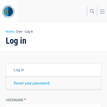
Skip
to
main
content
Breadcrumb
Home
User
Log in
Log in
PRIMARY
Log in
TABS
Reset your password
USERNAME