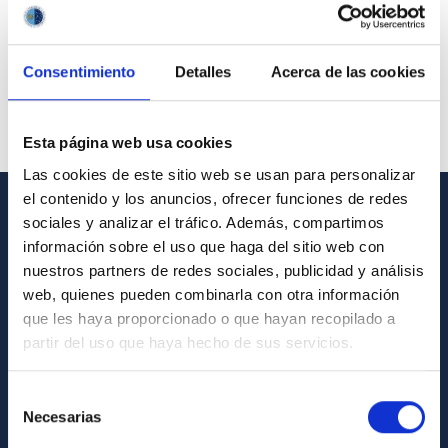
Consentimiento
Detalles
Acerca de las cookies
Esta página web usa cookies
Las cookies de este sitio web se usan para personalizar
el contenido y los anuncios, ofrecer funciones de redes
sociales y analizar el tráfico. Además, compartimos
GENERAL INFORMATION
información sobre el uso que haga del sitio web con
nuestros partners de redes sociales, publicidad y análisis
Contact
web, quienes pueden combinarla con otra información
How to get to the IAC
que les haya proporcionado o que hayan recopilado a
List of personnel
partir del uso que haya hecho de sus servicios.
Library
Selección
General register
Necesarias
de
consentimiento